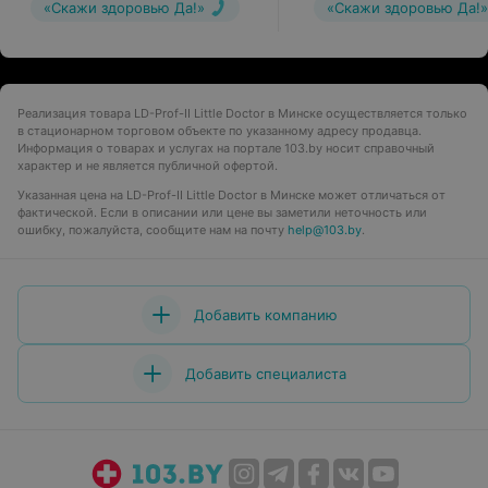
«Скажи здоровью Да!»
«Скажи здоровью Да!»
Реализация товара LD-Prof-II Little Doctor в Минске осуществляется только
в стационарном торговом объекте по указанному адресу продавца.
Информация о товарах и услугах на портале 103.by носит справочный
характер и не является публичной офертой.
Указанная цена на LD-Prof-II Little Doctor в Минске может отличаться от
фактической. Если в описании или цене вы заметили неточность или
ошибку, пожалуйста, сообщите нам на почту
help@103.by
.
Добавить компанию
Добавить специалиста