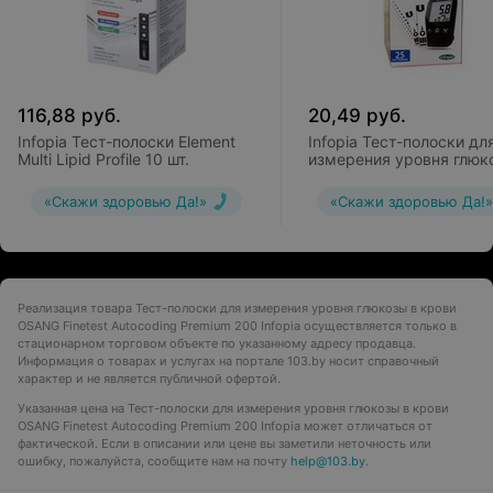
116,88
руб.
20,49
руб.
Infopia Тест-полоски Element
Infopia Тест-полоски дл
Multi Lipid Profile 10 шт.
измерения уровня глюк
крови OSANG GluNEO Li
«Скажи здоровью Да!»
«Скажи здоровью Да!»
Реализация товара Тест-полоски для измерения уровня глюкозы в крови
OSANG Finetest Autocoding Premium 200 Infopia осуществляется только в
стационарном торговом объекте по указанному адресу продавца.
Информация о товарах и услугах на портале 103.by носит справочный
характер и не является публичной офертой.
Указанная цена на Тест-полоски для измерения уровня глюкозы в крови
OSANG Finetest Autocoding Premium 200 Infopia может отличаться от
фактической. Если в описании или цене вы заметили неточность или
ошибку, пожалуйста, сообщите нам на почту
help@103.by
.