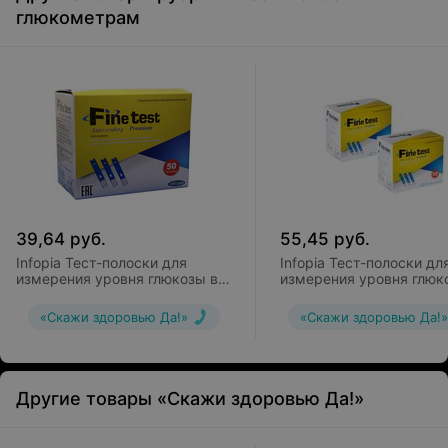
глюкометрам
39,64
руб.
55,45
руб.
Infopia Тест-полоски для
Infopia Тест-полоски дл
измерения уровня глюкозы в
измерения уровня глюк
крови OSANG Finetest
крови OSANG Finetest
Autocoding Premium 50
Autocoding Premium 100
«Скажи здоровью Да!»
«Скажи здоровью Да!»
Другие товары «Скажи здоровью Да!»