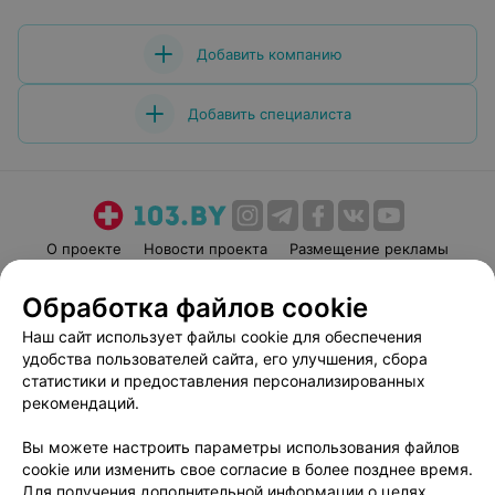
Добавить компанию
Добавить специалиста
О проекте
Новости проекта
Размещение рекламы
Медицинский маркетинг
Публичный договор
Обработка файлов cookie
Пользовательское соглашение
Способы оплаты
Наш сайт использует файлы cookie для обеспечения
Вакансии
Партнеры
удобства пользователей сайта, его улучшения, сбора
Написать руководителю 103.by
статистики и предоставления персонализированных
рекомендаций.
Написать в поддержку
Персональные настройки cookie
Вы можете настроить параметры использования файлов
Обработка персональных данных
cookie или изменить свое согласие в более позднее время.
Для получения дополнительной информации о целях,