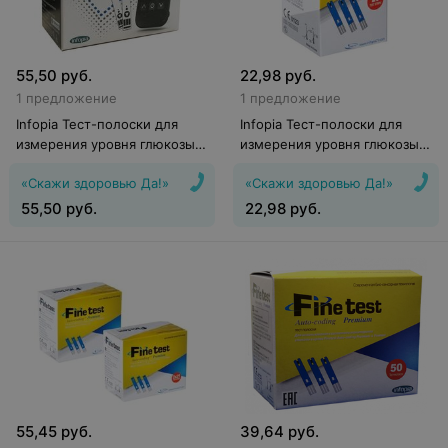
55,50
руб.
22,98
руб.
1 предложение
1 предложение
Infopia Тест-полоски для
Infopia Тест-полоски для
измерения уровня глюкозы в
измерения уровня глюкозы в
крови OSANG GluNEO Lite
крови OSANG Finetest
«Скажи здоровью Да!»
«Скажи здоровью Да!»
100
Autocoding Premium 25
55,50
руб.
22,98
руб.
55,45
руб.
39,64
руб.