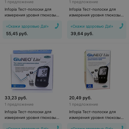
1 предложение
1 предложение
Infopia Тест-полоски для
Infopia Тест-полоски для
измерения уровня глюкозы в
измерения уровня глюкозы в
крови OSANG Finetest
крови OSANG Finetest
«Скажи здоровью Да!»
«Скажи здоровью Да!»
Autocoding Premium 100
Autocoding Premium 50
55,45
руб.
39,64
руб.
33,23
руб.
20,49
руб.
1 предложение
1 предложение
Infopia Тест-полоски для
Infopia Тест-полоски для
измерения уровня глюкозы в
измерения уровня глюкозы в
крови OSANG GluNEO Lite 50
крови OSANG GluNEO Lite 25
«Скажи здоровью Да!»
«Скажи здоровью Да!»