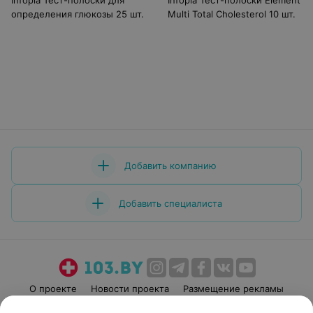
Infopia Тест-полоски для
Infopia Тест-полоски Element
определения глюкозы 25 шт.
Multi Total Cholesterol 10 шт.
Добавить компанию
Добавить специалиста
О проекте
Новости проекта
Размещение рекламы
Медицинский маркетинг
Публичный договор