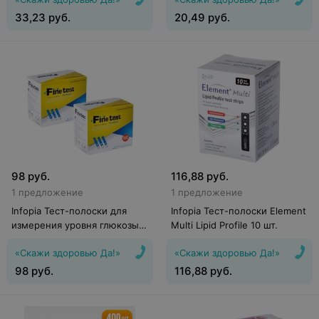
33,23
руб.
20,49
руб.
98
руб.
116,88
руб.
1 предложение
1 предложение
Infopia Тест-полоски для
Infopia Тест-полоски Element
измерения уровня глюкозы в
Multi Lipid Profile 10 шт.
крови OSANG Finetest
«Скажи здоровью Да!»
«Скажи здоровью Да!»
Autocoding Premium 200
98
руб.
116,88
руб.