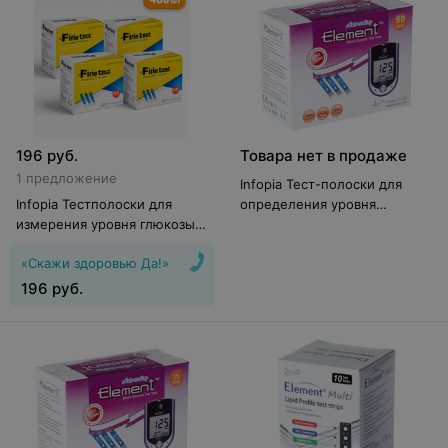
196
руб.
Товара нет в продаже
1 предложение
Infopia Тест-полоски для
Infopia Тестполоски для
определения уровня
измерения уровня глюкозы в
глюкозы в крови OSANG
крови Finetest Файнтест
Element 50 шт
«Скажи здоровью Да!»
Autocoding Premium, 400 шт
196
руб.