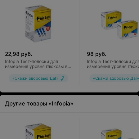
22,98
руб.
98
руб.
Infopia Тест-полоски для
Infopia Тест-полоски дл
измерения уровня глюкозы в
измерения уровня глюк
крови OSANG Finetest
крови OSANG Finetest
Autocoding Premium 25
Autocoding Premium 200
«Скажи здоровью Да!»
«Скажи здоровью Да!»
Другие товары «Infopia»