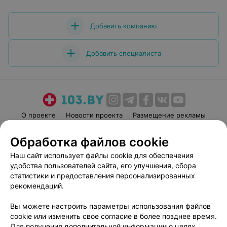
Добавить компанию
Добавить специалиста
О проекте
Новости проекта
Размещение рекламы
Медицинский маркетинг
Публичный договор
Обработка файлов cookie
Пользовательское соглашение
Способы оплаты
Наш сайт использует файлы cookie для обеспечения
Вакансии
Партнеры
удобства пользователей сайта, его улучшения, сбора
Написать руководителю 103.by
статистики и предоставления персонализированных
рекомендаций.
Написать в поддержку
Персональные настройки cookie
Вы можете настроить параметры использования файлов
Обработка персональных данных
cookie или изменить свое согласие в более позднее время.
Для получения дополнительной информации о целях,