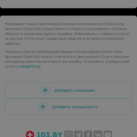
Реализация товара Укрепляющий бальзам-ополаскиватель Elseve Сила
Аргинина L'Oreal Paris осуществляется только в стационарном торговом
объекте по указанному адресу продавца. Информация о товарах и услугах
на портале 103.by носит справочный характер и не является публичной
офертой.
Указанная цена на Укрепляющий бальзам-ополаскиватель Elseve Сила
Аргинина L'Oreal Paris может отличаться от фактической. Если в описании
или цене вы заметили неточность или ошибку, пожалуйста, сообщите нам
на почту
help@103.by
.
Добавить компанию
Добавить специалиста