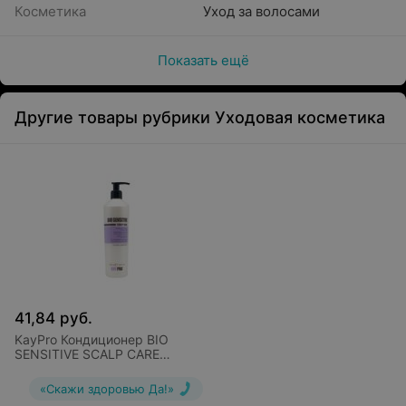
Косметика
Уход за волосами
Показать ещё
Другие товары рубрики Уходовая косметика
41,84
руб.
KayPro Кондиционер BIO
SENSITIVE SCALP CARE
успокаивающий для
чувствительной кожи головы
«Скажи здоровью Да!»
350 мл