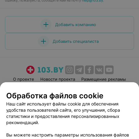
ошибку, пожалуйста, сообщите нам на почту
help@103.by
.
Добавить компанию
Добавить специалиста
О проекте
Новости проекта
Размещение рекламы
Медицинский маркетинг
Публичный договор
Обработка файлов cookie
Пользовательское соглашение
Способы оплаты
Наш сайт использует файлы cookie для обеспечения
Вакансии
Партнеры
удобства пользователей сайта, его улучшения, сбора
Написать руководителю 103.by
статистики и предоставления персонализированных
рекомендаций.
Написать в поддержку
Персональные настройки cookie
Вы можете настроить параметры использования файлов