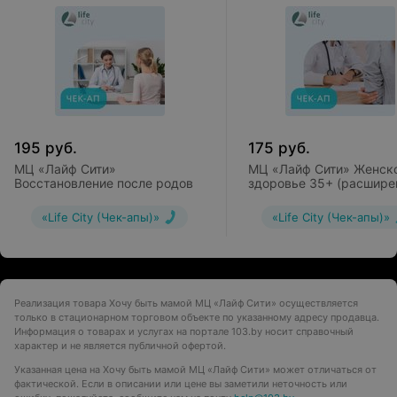
195
руб.
175
руб.
МЦ «Лайф Сити»
МЦ «Лайф Сити» Женск
Восстановление после родов
здоровье 35+ (расшире
программа)
«Life City (Чек-апы)»
«Life City (Чек-апы)»
Реализация товара Хочу быть мамой МЦ «Лайф Сити» осуществляется
только в стационарном торговом объекте по указанному адресу продавца.
Информация о товарах и услугах на портале 103.by носит справочный
характер и не является публичной офертой.
Указанная цена на Хочу быть мамой МЦ «Лайф Сити» может отличаться от
фактической. Если в описании или цене вы заметили неточность или