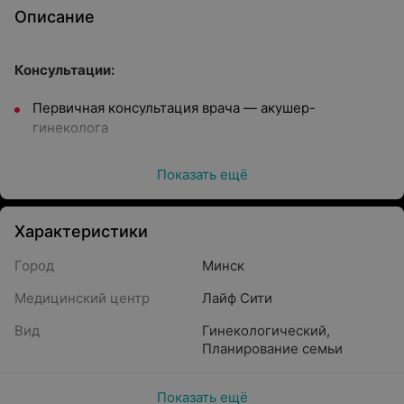
Описание
Консультации:
Первичная консультация врача — акушер-
гинеколога
Повторная консультация врача — акушер-
Показать ещё
гинеколога
Анализы:
Характеристики
Мазок на флору
Город
Минск
Общий анализ крови
Медицинский центр
Лайф Сити
Общий анализ мочи
Вид
Гинекологический
,
Биохимия крови
Планирование семьи
Фибриноген по Клауссу
Показать ещё