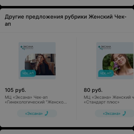
АЧТВ(АПТВ (активированное парциальное/
частичное тромбопластиновое время))
Другие предложения рубрики Женский Чек-
МНО- активность протромбинового комплекса
ап
Тромбиновое время
Лабораторная диагностика проводится совместно с
Иностранным унитарным предприятием «Синлаб-ЕМЛ»
на основании Договора №30-06/19 от 24.06.2019 г.
Диагностика:
УЗИ матки и придатков
105
руб.
80
руб.
МЦ «Эксана» Чек-ап
МЦ «Эксана» Женский ч
«Гинекологический "Женское
«Стандарт плюс»
Здоровье"»
«Эксана»
«Эксана»