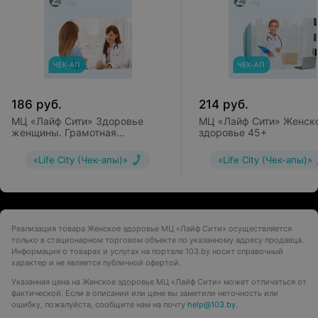
186
руб.
214
руб.
МЦ «Лайф Сити» Здоровье
МЦ «Лайф Сити» Женск
женщины. Грамотная
здоровье 45+
контрацепция
«Life City (Чек-апы)»
«Life City (Чек-апы)»
Реализация товара Женское здоровье МЦ «Лайф Сити» осуществляется
только в стационарном торговом объекте по указанному адресу продавца.
Информация о товарах и услугах на портале 103.by носит справочный
характер и не является публичной офертой.
Указанная цена на Женское здоровье МЦ «Лайф Сити» может отличаться от
фактической. Если в описании или цене вы заметили неточность или
ошибку, пожалуйста, сообщите нам на почту
help@103.by
.