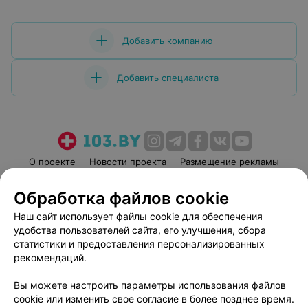
Добавить компанию
Добавить специалиста
О проекте
Новости проекта
Размещение рекламы
Медицинский маркетинг
Публичный договор
Обработка файлов cookie
Пользовательское соглашение
Способы оплаты
Наш сайт использует файлы cookie для обеспечения
Вакансии
Партнеры
удобства пользователей сайта, его улучшения, сбора
Написать руководителю 103.by
статистики и предоставления персонализированных
рекомендаций.
Написать в поддержку
Персональные настройки cookie
Вы можете настроить параметры использования файлов
Обработка персональных данных
cookie или изменить свое согласие в более позднее время.