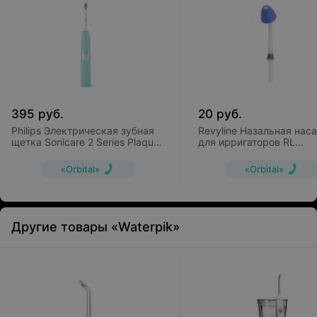
395
руб.
20
руб.
Philips Электрическая зубная
Revyline Назальная нас
щетка Sonicare 2 Series Plaque
для ирригаторов RL
Control HX6212/90
300/400/500/700
«Orbital»
«Orbital»
Другие товары «Waterpik»