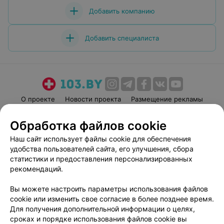
Добавить компанию
Добавить специалиста
О проекте
Новости проекта
Размещение рекламы
Медицинский маркетинг
Публичный договор
Обработка файлов cookie
Пользовательское соглашение
Способы оплаты
Наш сайт использует файлы cookie для обеспечения
Вакансии
Партнеры
удобства пользователей сайта, его улучшения, сбора
Написать руководителю 103.by
статистики и предоставления персонализированных
рекомендаций.
Написать в поддержку
Персональные настройки cookie
Вы можете настроить параметры использования файлов
Обработка персональных данных
cookie или изменить свое согласие в более позднее время.
Для получения дополнительной информации о целях,
сроках и порядке использования файлов cookie вы