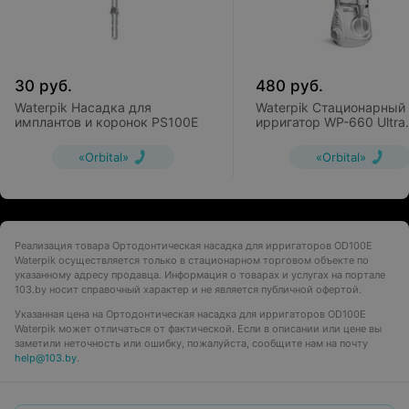
30
руб.
480
руб.
Waterpik Насадка для
Waterpik Стационарный
имплантов и коронок PS100E
ирригатор WP-660 Ultra
Professional
«Orbital»
«Orbital»
Реализация товара Ортодонтическая насадка для ирригаторов OD100E
Waterpik осуществляется только в стационарном торговом объекте по
указанному адресу продавца. Информация о товарах и услугах на портале
103.by носит справочный характер и не является публичной офертой.
Указанная цена на Ортодонтическая насадка для ирригаторов OD100E
Waterpik может отличаться от фактической. Если в описании или цене вы
заметили неточность или ошибку, пожалуйста, сообщите нам на почту
help@103.by
.