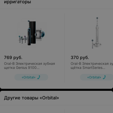
ирригаторы
769
руб.
370
руб.
Oral-B Электрическая зубная
Oral-B Электрическая з
щетка Genius 9100
щётка SmartSeries
(D701.545.6XC)
CrossAction 4000
(D21.525.3M)
«Orbital»
«Orbital»
Другие товары «Orbital»