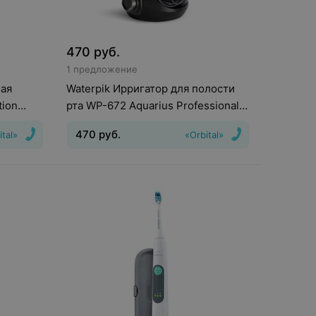
470
руб.
1 предложение
ная
Waterpik Ирригатор для полости
tion
рта WP-672 Aquarius Professional
black
470
руб.
ital»
«Orbital»
тки
:
Движения головки зубной щетки
:
Пульсирующие
рядки