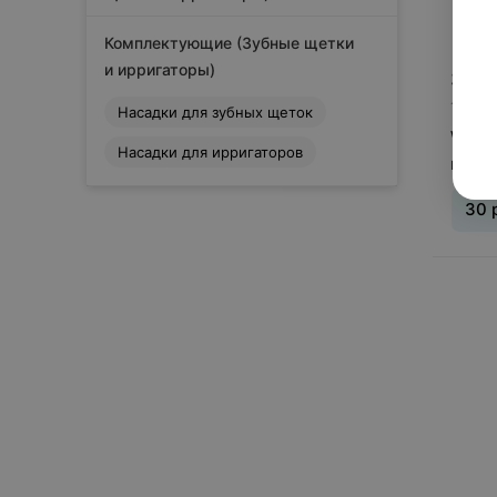
Комплектующие (Зубные щетки
и ирригаторы)
30
р
1 пре
Насадки для зубных щеток
Water
Насадки для ирригаторов
насад
30
Сбросить