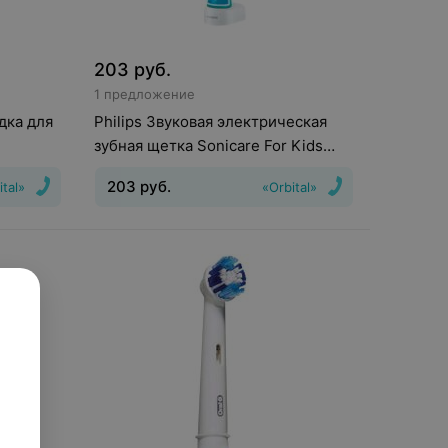
203
руб.
1 предложение
дка для
Philips Звуковая электрическая
зубная щетка Sonicare For Kids
(HX6322/04)
203
руб.
ital»
«Orbital»
Движения головки зубной щетки
:
Пульсирующие