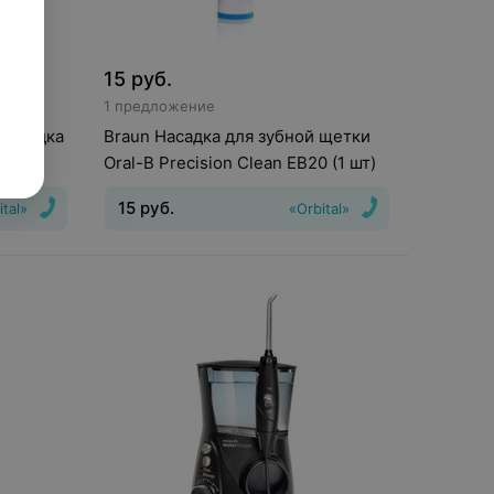
15
руб.
1 предложение
 насадка
Braun Насадка для зубной щетки
Oral-B Precision Clean EB20 (1 шт)
15
руб.
ital»
«Orbital»