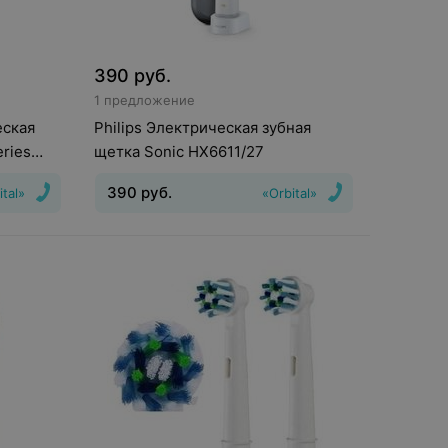
390
руб.
1 предложение
еская
Philips Электрическая зубная
eries
щетка Sonic HX6611/27
390
руб.
ital»
«Orbital»
сть
Движения головки зубной щетки
:
Пульсирующие
Индикатор зарядки
батареи
:
Есть