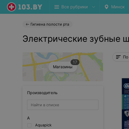
Все рубрики
Минск
Гигиена полости рта
Электрические зубные щ
По
17
Магазины
Производитель
A
Aquapick