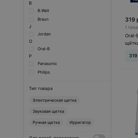
B
B.Well
319
Braun
J
1 пре
Jordan
Oral-
O
щётка
Oral-B
319
P
Panasonic
Philips
Движе
Враща
President
пульс
R
Тип товара
батар
Revyline
Электрическая щетка
S
SUPECARE
Звуковая щетка
V
Ручная щетка
Ирригатор
VES
W
Для детей, подростков