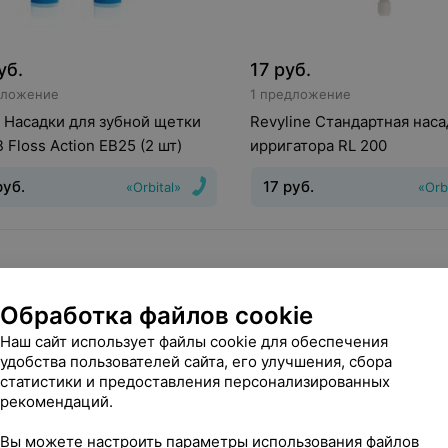
уб.
17
руб.
дложение
1 предложение
 Насадки для зубной щетки
Revyline Стандартная наса
B Floss Action EB25 (2 шт)
ирригатора RL 200
руб.
17
руб.
«Orbital»
«Orb
Обработка файлов cookie
Наш сайт использует файлы cookie для обеспечения
удобства пользователей сайта, его улучшения, сбора
статистики и предоставления персонализированных
рекомендаций.
Вы можете настроить параметры использования файлов