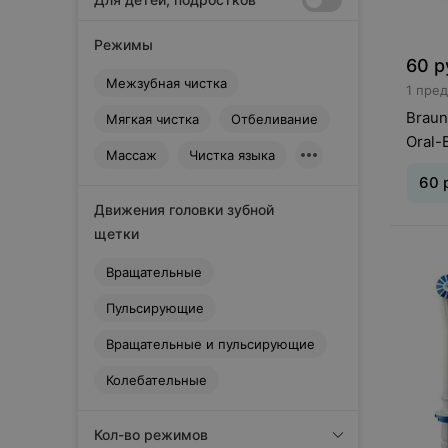
Waterpik
Режимы
60
р
Межзубная чистка
1 пре
Braun
Мягкая чистка
Отбеливание
Oral-
Массаж
Чистка языка
60
Движения головки зубной
щетки
Вращательные
Пульсирующие
Вращательные и пульсирующие
Колебательные
Кол-во режимов