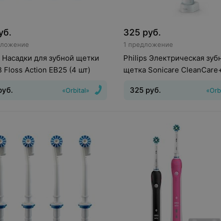
уб.
325
руб.
дложение
1 предложение
 Насадки для зубной щетки
Philips Электрическая зуб
B Floss Action EB25 (4 шт)
щетка Sonicare CleanCare
HX3212/03
руб.
325
руб.
«Orbital»
«Orb
Движения головки зубной ще
Пульсирующие
Индикатор з
батареи
:
Есть