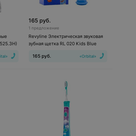
165
руб.
1 предложение
ные
Revyline Электрическая звуковая
.525.3H)
зубная щетка RL 020 Kids Blue
165
руб.
ital»
«Orbital»
Режимы
:
Массаж
Кол-во режимов
:
ов
:
2
и
:
Есть