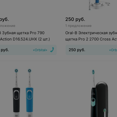
руб.
250
руб.
дложение
1 предложение
B Зубная щетка Pro 790
Oral-B Электрическая зуб
Action D16.524.UHX (2 шт.)
щетка Pro 2 2700 Cross Ac
D501.524.2
руб.
250
руб.
«Orbital»
«Orb
ния головки зубной щетки
:
Движения головки зубной ще
тельные и пульсирующие
Кол-
Вращательные и
жимов
:
1
Индикатор зарядки
пульсирующие
Индикатор за
еи
:
Есть
батареи
:
Есть