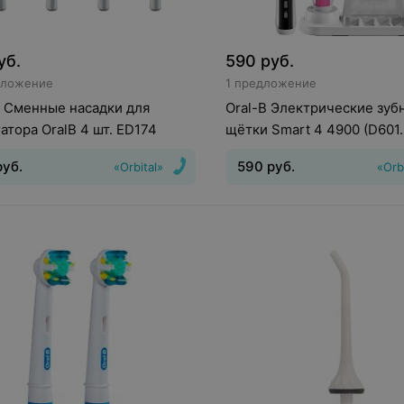
уб.
590
руб.
дложение
1 предложение
 Сменные насадки для
Oral-B Электрические зуб
атора OralB 4 шт. ED174
щётки Smart 4 4900 (D601
руб.
590
руб.
«Orbital»
«Orb
Режимы
:
Межзубная чистка,
Отбеливание
Кол-во режим
4
Индикатор зарядки батаре