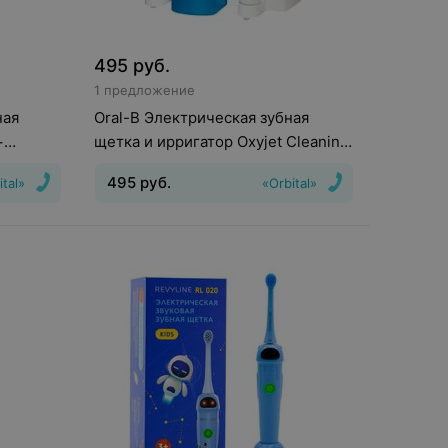
495
руб.
1 предложение
ная
Oral-B Электрическая зубная
+
щетка и ирригатор Oxyjet Cleaning
System + Pro 3000 Toothbrush
495
руб.
ital»
«Orbital»
(OC20.535.3)
тки
:
Режимы
:
Межзубная чистка,
арядки
Монопоток, Мягкая чистка,
Отбеливание, Турбопоток, Чистка
языка
Движения головки зубной
щетки
:
Вращательные и
пульсирующие