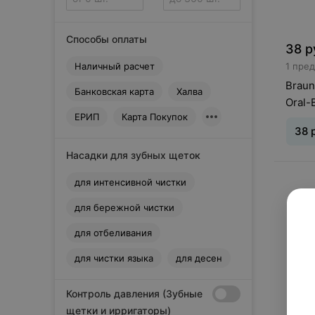
Способы оплаты
38
р
Наличный расчет
1 пре
Braun
Банковская карта
Халва
Oral-
ЕРИП
Карта Покупок
38
Насадки для зубных щеток
для интенсивной чистки
для бережной чистки
для отбеливания
для чистки языка
для десен
Контроль давления (Зубные
щетки и ирригаторы)