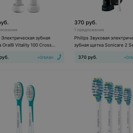
руб.
370
руб.
дложение
1 предложение
 Электрическая зубная
Philips Звуковая электрич
 OralB Vitality 100 Cross
зубная щетка Sonicare 2 S
n D100.413.1
Plaque Control HX6212/89
руб.
370
руб.
«Orbital»
«Orb
о режимов
:
1
Индикатор зарядки
Индикатор зарядки батареи
:
Е
еи
:
Нет