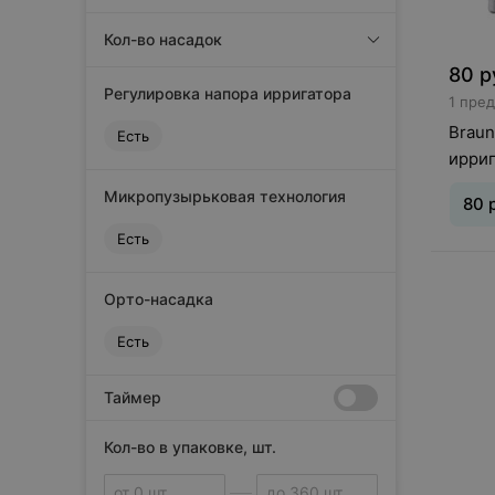
Кол-во насадок
80
р
Регулировка напора ирригатора
1 пре
Braun
Есть
ирриг
Микропузырьковая технология
80
Есть
Орто-насадка
Есть
Таймер
Кол-во в упаковке, шт.