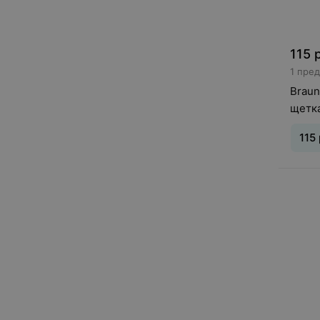
115
1 пре
Braun
щетка
Actio
115
Кол-в
батар