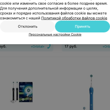
cookie или изменить свое согласие в более позднее время.
Для получения дополнительной информации о целях,
сроках и порядке использования файлов cookie вы можете
уб.
17
руб.
ознакомиться с нашей
Политикой обработки файлов cookie
дложение
1 предложение
Отклонить
Принять
pik Пародонтологическая
Revyline Ортодонтическая
Персональные настройки Cookie
ка для ирригаторов PP100E
для ирригатора RL 200
руб.
17
руб.
«Orbital»
«Orb