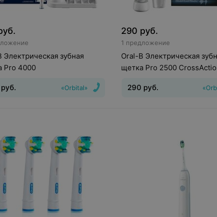
руб.
290
руб.
дложение
1 предложение
B Электрическая зубная
Oral-B Электрическая зуб
 Pro 4000
щетка Pro 2500 CrossActi
D501.513.2X
руб.
290
руб.
«Orbital»
«Orb
ния головки зубной щетки
:
Движения головки зубной ще
тельные и
Вращательные и пульсирующ
ирующие
Индикатор зарядки
во режимов
:
2
Индикатор за
еи
:
Есть
батареи
:
Есть