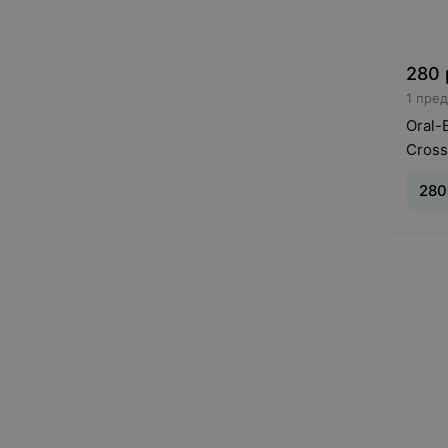
280
1 пре
Oral-
Cross
280
Движе
Враща
во ре
батар