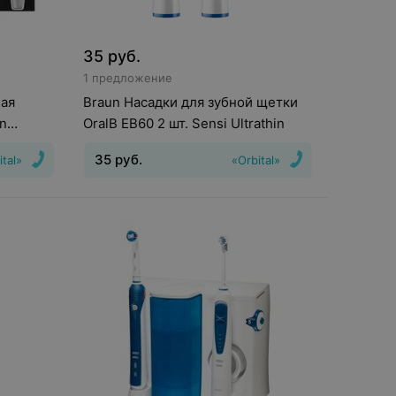
35
руб.
1 предложение
ная
Braun Насадки для зубной щетки
on
OralB EB60 2 шт. Sensi Ultrathin
35
руб.
ital»
«Orbital»
тки
:
ие
Кол-
рядки