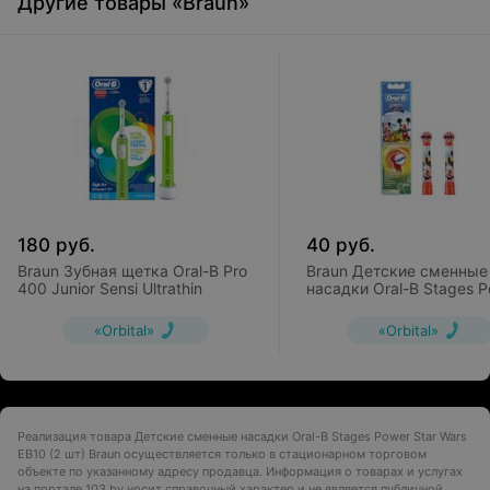
Другие товары «Braun»
180
руб.
40
руб.
Braun Зубная щетка Oral-B Pro
Braun Детские сменные
400 Junior Sensi Ultrathin
насадки Oral-B Stages 
Mickey Mous EB10 (2 шт)
«Orbital»
«Orbital»
Реализация товара Детские сменные насадки Oral-B Stages Power Star Wars
EB10 (2 шт) Braun осуществляется только в стационарном торговом
объекте по указанному адресу продавца. Информация о товарах и услугах
на портале 103.by носит справочный характер и не является публичной