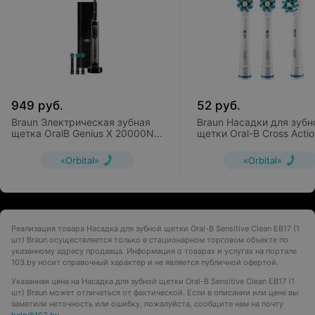
949
руб.
52
руб.
Braun Электрическая зубная
Braun Насадки для зубн
щетка OralB Genius X 20000N
щетки Oral-B Cross Actio
Black Luxe Edition
EB50 (3 шт)
«Orbital»
«Orbital»
Реализация товара Насадка для зубной щетки Oral-B Sensitive Clean EB17 (1
шт) Braun осуществляется только в стационарном торговом объекте по
указанному адресу продавца. Информация о товарах и услугах на портале
103.by носит справочный характер и не является публичной офертой.
Указанная цена на Насадка для зубной щетки Oral-B Sensitive Clean EB17 (1
шт) Braun может отличаться от фактической. Если в описании или цене вы
заметили неточность или ошибку, пожалуйста, сообщите нам на почту