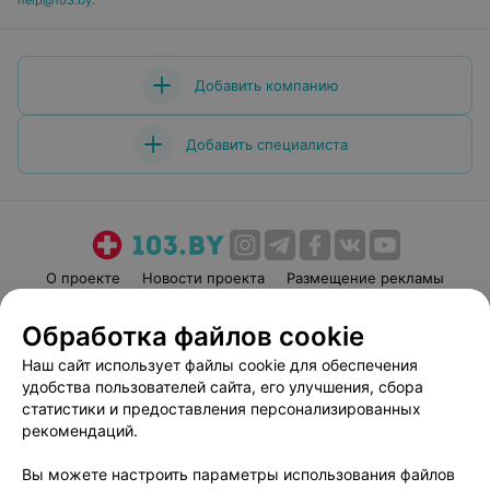
help@103.by
.
Добавить компанию
Добавить специалиста
О проекте
Новости проекта
Размещение рекламы
Медицинский маркетинг
Публичный договор
Обработка файлов cookie
Пользовательское соглашение
Способы оплаты
Наш сайт использует файлы cookie для обеспечения
Вакансии
Партнеры
удобства пользователей сайта, его улучшения, сбора
Написать руководителю 103.by
статистики и предоставления персонализированных
рекомендаций.
Написать в поддержку
Персональные настройки cookie
Вы можете настроить параметры использования файлов