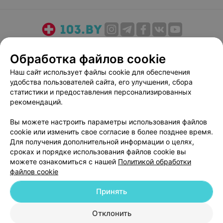
О проекте
Новости проекта
Размещение рекламы
Обработка файлов cookie
Медицинский маркетинг
Публичный договор
Наш сайт использует файлы cookie для обеспечения
Пользовательское соглашение
Способы оплаты
удобства пользователей сайта, его улучшения, сбора
Вакансии
Партнеры
статистики и предоставления персонализированных
Написать руководителю 103.by
рекомендаций.
Написать в поддержку
Вы можете настроить параметры использования файлов
Персональные настройки cookie
cookie или изменить свое согласие в более позднее время.
Для получения дополнительной информации о целях,
Обработка персональных данных
сроках и порядке использования файлов cookie вы
можете ознакомиться с нашей
Политикой обработки
файлов cookie
Принять
© 2026 ООО «Артокс Лаб», УНП 191700409
| 220012, Республика Беларусь,
Отклонить
г. Минск, улица Толбухина, 2, пом. 16 | help@103.by