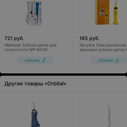
721
руб.
165
руб.
Waterpik Зубной центр для
Revyline Электрическая
полости рта WP-861W
звуковая зубная щетка 
Complete Care 5.0
020 Kids Yellow
«Orbital»
«Orbital»
Другие товары «Orbital»