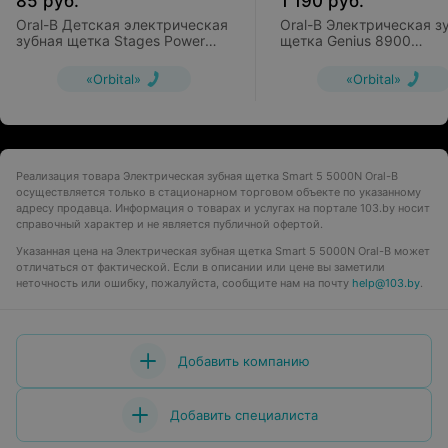
85
руб.
1 190
руб.
Oral-B Детская электрическая
Oral-B Электрическая з
зубная щетка Stages Power
щетка Genius 8900
Princess (DB4.510.K)
(D701.535.5XC)
«Orbital»
«Orbital»
Реализация товара Электрическая зубная щетка Smart 5 5000N Oral-B
осуществляется только в стационарном торговом объекте по указанному
адресу продавца. Информация о товарах и услугах на портале 103.by носит
справочный характер и не является публичной офертой.
Указанная цена на Электрическая зубная щетка Smart 5 5000N Oral-B может
отличаться от фактической. Если в описании или цене вы заметили
неточность или ошибку, пожалуйста, сообщите нам на почту
help@103.by
.
Добавить компанию
Добавить специалиста