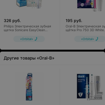
326
руб.
195
руб.
Philips Электрическая зубная
Oral-B Электрическая з
щетка Sonicare EasyClean
щётка Pro 750 3D White
HX6511/33
D16.513.UX
«Orbital»
«Orbital»
Другие товары «Oral-B»