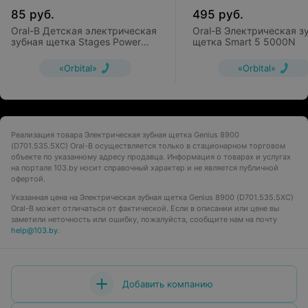
85
руб.
495
руб.
Oral-B Детская электрическая
Oral-B Электрическая з
зубная щетка Stages Power
щетка Smart 5 5000N
Princess (DB4.510.K)
«Orbital»
«Orbital»
Реализация товара Электрическая зубная щетка Genius 8900
(D701.535.5XC) Oral-B осуществляется только в стационарном торговом
объекте по указанному адресу продавца. Информация о товарах и услугах
на портале 103.by носит справочный характер и не является публичной
офертой.
Указанная цена на Электрическая зубная щетка Genius 8900 (D701.535.5XC)
Oral-B может отличаться от фактической. Если в описании или цене вы
заметили неточность или ошибку, пожалуйста, сообщите нам на почту
help@103.by
.
Добавить компанию