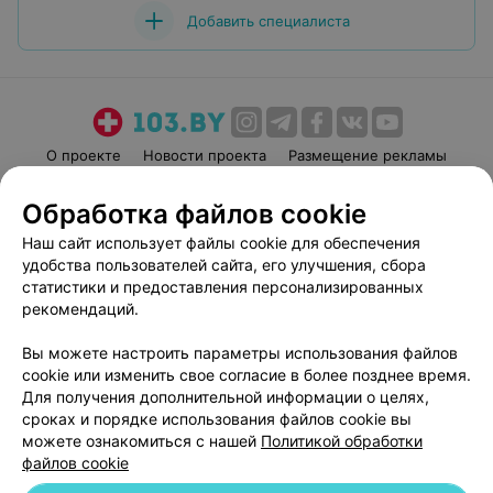
Добавить специалиста
О проекте
Новости проекта
Размещение рекламы
Медицинский маркетинг
Публичный договор
Обработка файлов cookie
Пользовательское соглашение
Способы оплаты
Наш сайт использует файлы cookie для обеспечения
Вакансии
Партнеры
удобства пользователей сайта, его улучшения, сбора
Написать руководителю 103.by
статистики и предоставления персонализированных
рекомендаций.
Написать в поддержку
Персональные настройки cookie
Вы можете настроить параметры использования файлов
Обработка персональных данных
cookie или изменить свое согласие в более позднее время.
Для получения дополнительной информации о целях,
сроках и порядке использования файлов cookie вы
можете ознакомиться с нашей
Политикой обработки
файлов cookie