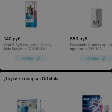
140
руб.
550
руб.
Oral-B Зубная щетка Vitality
Panasonic Стационарны
kids StarWars (D12.513.K)
ирригатор EW1611
«Orbital»
«Orbital»
Другие товары «Orbital»