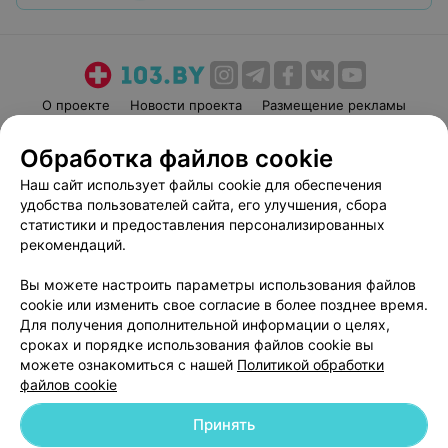
О проекте
Новости проекта
Размещение рекламы
Медицинский маркетинг
Публичный договор
Обработка файлов cookie
Пользовательское соглашение
Способы оплаты
Наш сайт использует файлы cookie для обеспечения
Вакансии
Партнеры
удобства пользователей сайта, его улучшения, сбора
Написать руководителю 103.by
статистики и предоставления персонализированных
рекомендаций.
Написать в поддержку
Персональные настройки cookie
Вы можете настроить параметры использования файлов
Обработка персональных данных
cookie или изменить свое согласие в более позднее время.
Для получения дополнительной информации о целях,
сроках и порядке использования файлов cookie вы
можете ознакомиться с нашей
Политикой обработки
файлов cookie
Принять
© 2026 ООО «Артокс Лаб», УНП 191700409
| 220012, Республика Беларусь,