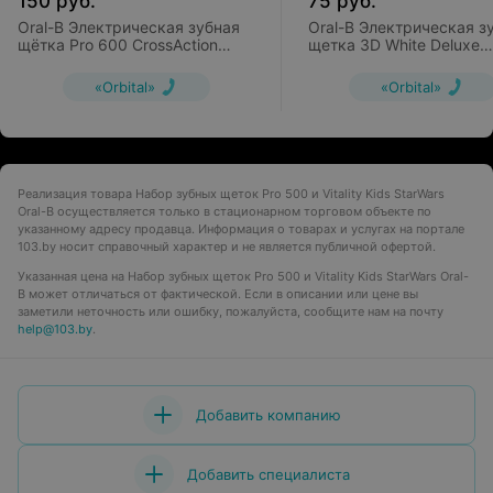
150
руб.
75
руб.
Oral-B Электрическая зубная
Oral-B Электрическая з
щётка Pro 600 CrossAction
щетка 3D White Deluxe
(D16.513)
(DB4.010)
«Orbital»
«Orbital»
Реализация товара Набор зубных щеток Pro 500 и Vitality Kids StarWars
Oral-B осуществляется только в стационарном торговом объекте по
указанному адресу продавца. Информация о товарах и услугах на портале
103.by носит справочный характер и не является публичной офертой.
Указанная цена на Набор зубных щеток Pro 500 и Vitality Kids StarWars Oral-
B может отличаться от фактической. Если в описании или цене вы
заметили неточность или ошибку, пожалуйста, сообщите нам на почту
help@103.by
.
Добавить компанию
Добавить специалиста