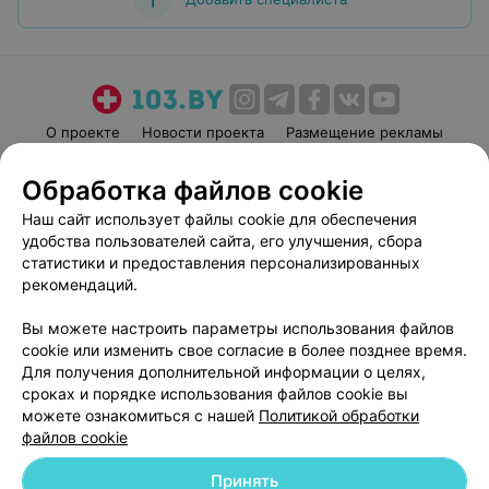
О проекте
Новости проекта
Размещение рекламы
Медицинский маркетинг
Публичный договор
Обработка файлов cookie
Пользовательское соглашение
Способы оплаты
Наш сайт использует файлы cookie для обеспечения
Вакансии
Партнеры
удобства пользователей сайта, его улучшения, сбора
Написать руководителю 103.by
статистики и предоставления персонализированных
рекомендаций.
Написать в поддержку
Персональные настройки cookie
Вы можете настроить параметры использования файлов
Обработка персональных данных
cookie или изменить свое согласие в более позднее время.
Для получения дополнительной информации о целях,
сроках и порядке использования файлов cookie вы
можете ознакомиться с нашей
Политикой обработки
файлов cookie
Принять