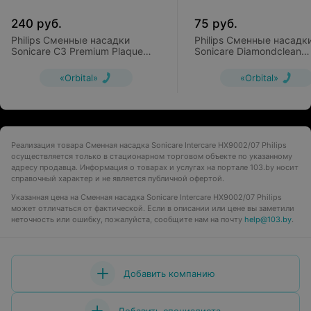
240
руб.
75
руб.
Philips Сменные насадки
Philips Сменные насадк
Sonicare C3 Premium Plaque
Sonicare Diamondclean
Control HX9073/33 (3 шт)
HX6072/07 (2 шт)
«Orbital»
«Orbital»
Реализация товара Сменная насадка Sonicare Intercare HX9002/07 Philips
осуществляется только в стационарном торговом объекте по указанному
адресу продавца. Информация о товарах и услугах на портале 103.by носит
справочный характер и не является публичной офертой.
Указанная цена на Сменная насадка Sonicare Intercare HX9002/07 Philips
может отличаться от фактической. Если в описании или цене вы заметили
неточность или ошибку, пожалуйста, сообщите нам на почту
help@103.by
.
Добавить компанию