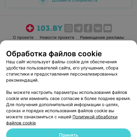
Добавить специалиста
О проекте
Новости проекта
Размещение рекламы
Медицинский маркетинг
Публичный договор
Обработка файлов cookie
Пользовательское соглашение
Способы оплаты
Наш сайт использует файлы cookie для обеспечения
Вакансии
Партнеры
удобства пользователей сайта, его улучшения, сбора
Написать руководителю 103.by
статистики и предоставления персонализированных
рекомендаций.
Написать в поддержку
Персональные настройки cookie
Вы можете настроить параметры использования файлов
Обработка персональных данных
cookie или изменить свое согласие в более позднее время.
Для получения дополнительной информации о целях,
сроках и порядке использования файлов cookie вы
можете ознакомиться с нашей
Политикой обработки
файлов cookie
Принять