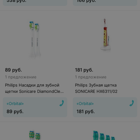
538
руб.
166
руб.
89
руб.
181
руб.
1 предложение
1 предложение
Philips Насадки для зубной
Philips Зубная щетка
щетки Sonicare DiamondClean
SONICARE HX6311/02
HX6062/07
«Orbital»
«Orbital»
89
руб.
181
руб.