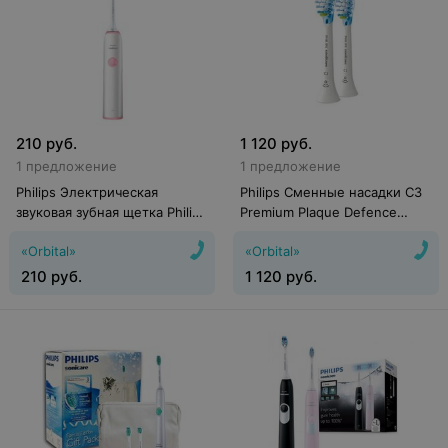
210
руб.
1 120
руб.
1 предложение
1 предложение
Philips Электрическая
Philips Сменные насадки C3
звуковая зубная щетка Philips
Premium Plaque Defence
Sonicare HX3292/44
HX9042/17 (2 шт)
«Orbital»
«Orbital»
210
руб.
1 120
руб.