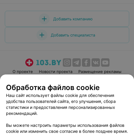
Добавить компанию
Добавить специалиста
О проекте
Новости проекта
Размещение рекламы
Медицинский маркетинг
Публичный договор
Обработка файлов cookie
Пользовательское соглашение
Способы оплаты
Наш сайт использует файлы cookie для обеспечения
Вакансии
Партнеры
удобства пользователей сайта, его улучшения, сбора
Написать руководителю 103.by
статистики и предоставления персонализированных
рекомендаций.
Написать в поддержку
Персональные настройки cookie
Вы можете настроить параметры использования файлов
Обработка персональных данных
cookie или изменить свое согласие в более позднее время.