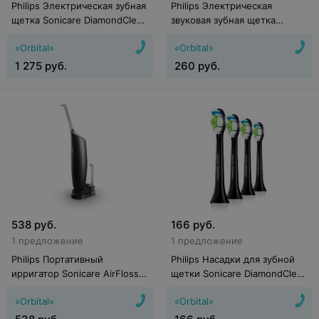
Philips Электрическая зубная
Philips Электрическая
щетка Sonicare DiamondClean
звуковая зубная щетка
Smart 9500 HX9924/47
Sonicare 2 Series Plaque
«Orbital»
«Orbital»
Control HX 6231/01
1 275
руб.
260
руб.
538
руб.
166
руб.
1 предложение
1 предложение
Philips Портативный
Philips Насадки для зубной
ирригатор Sonicare AirFloss
щетки Sonicare DiamondClean
Ultra (HX8432/03)
HX6064/33
«Orbital»
«Orbital»