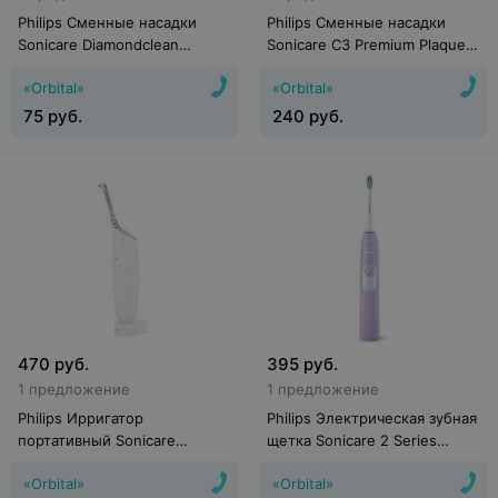
Philips Сменные насадки
Philips Сменные насадки
Sonicare Diamondclean
Sonicare C3 Premium Plaque
HX6072/07 (2 шт)
Control HX9073/33 (3 шт)
«Orbital»
«Orbital»
75
руб.
240
руб.
470
руб.
395
руб.
1 предложение
1 предложение
Philips Ирригатор
Philips Электрическая зубная
портативный Sonicare
щетка Sonicare 2 Series
AirFloss Ultra HX8381/01
Plaque Control HX6212/88
«Orbital»
«Orbital»