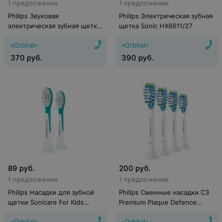
1 предложение
1 предложение
Philips Звуковая
Philips Электрическая зубная
электрическая зубная щетка
щетка Sonic HX6611/27
Sonicare 2 Series Plaque
«Orbital»
«Orbital»
Control HX6212/89
370
руб.
390
руб.
89
руб.
200
руб.
1 предложение
1 предложение
Philips Насадки для зубной
Philips Сменные насадки C3
щетки Sonicare For Kids
Premium Plaque Defence
HX6042/33
HX9044/17 (4 шт)
«Orbital»
«Orbital»