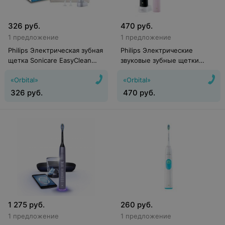
326
руб.
470
руб.
1 предложение
1 предложение
Philips Электрическая зубная
Philips Электрические
щетка Sonicare EasyClean
звуковые зубные щетки
HX6511/33
Sonicare Gum Health 2 series
«Orbital»
«Orbital»
Pink+Black HX6232/41
326
руб.
470
руб.
1 275
руб.
260
руб.
1 предложение
1 предложение