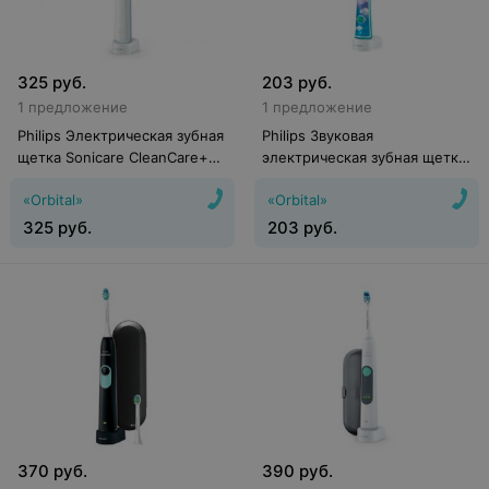
325
руб.
203
руб.
1 предложение
1 предложение
Philips Электрическая зубная
Philips Звуковая
щетка Sonicare CleanCare+
электрическая зубная щетка
HX3212/03
Sonicare For Kids
«Orbital»
«Orbital»
(HX6322/04)
325
руб.
203
руб.
370
руб.
390
руб.