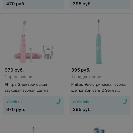
470
руб.
395
руб.
970
руб.
395
руб.
1 предложение
1 предложение
Philips Электрическая
Philips Электрическая зубная
звуковая зубная щетка
щетка Sonicare 2 Series
Sonicare DiamondClean
Plaque Control HX6212/90
«Orbital»
«Orbital»
HX9362/67
970
руб.
395
руб.