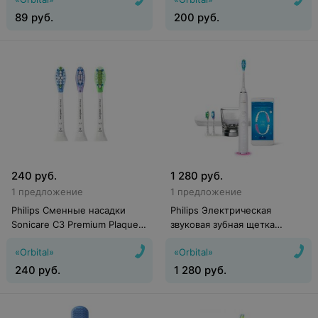
89
руб.
200
руб.
240
руб.
1 280
руб.
1 предложение
1 предложение
Philips Сменные насадки
Philips Электрическая
Sonicare C3 Premium Plaque
звуковая зубная щетка
Control HX9073/07 (3 шт)
Sonicare DiamondClean Smart
«Orbital»
«Orbital»
HX9903
240
руб.
1 280
руб.