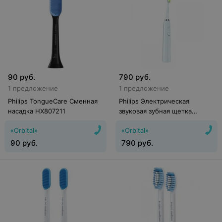
90
руб.
790
руб.
1 предложение
1 предложение
Philips TongueCare Сменная
Philips Электрическая
насадка HX807211
звуковая зубная щетка
Sonicare DiamondClean
«Orbital»
«Orbital»
HX9342/02
90
руб.
790
руб.