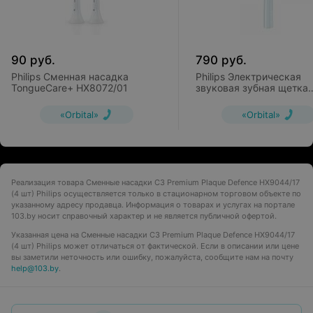
90
руб.
790
руб.
Philips Сменная насадка
Philips Электрическая
TongueCare+ HX8072/01
звуковая зубная щетка
Sonicare DiamondClean
HX9342/02
«Orbital»
«Orbital»
Реализация товара Сменные насадки C3 Premium Plaque Defence HX9044/17
(4 шт) Philips осуществляется только в стационарном торговом объекте по
указанному адресу продавца. Информация о товарах и услугах на портале
103.by носит справочный характер и не является публичной офертой.
Указанная цена на Сменные насадки C3 Premium Plaque Defence HX9044/17
(4 шт) Philips может отличаться от фактической. Если в описании или цене
вы заметили неточность или ошибку, пожалуйста, сообщите нам на почту
help@103.by
.