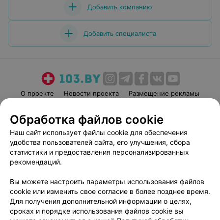
Добавить компанию
Добавить специалиста
О проекте
Новости проекта
Размещение рекламы
Медицинский маркетинг
Публичный договор
Обработка файлов cookie
Пользовательское соглашение
Способы оплаты
Наш сайт использует файлы cookie для обеспечения
Вакансии
Партнеры
удобства пользователей сайта, его улучшения, сбора
Написать руководителю 103.by
статистики и предоставления персонализированных
рекомендаций.
Написать в поддержку
Персональные настройки cookie
Вы можете настроить параметры использования файлов
Обработка персональных данных
cookie или изменить свое согласие в более позднее время.
Для получения дополнительной информации о целях,
сроках и порядке использования файлов cookie вы