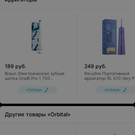
189
руб.
249
руб.
Braun Электрическая зубная
Revyline Портативный
щетка OralB Pro 1 750
ирригатор RL 610 Very P
D16.513.1UX
Purple
«Orbital»
«Orbital»
Другие товары «Orbital»