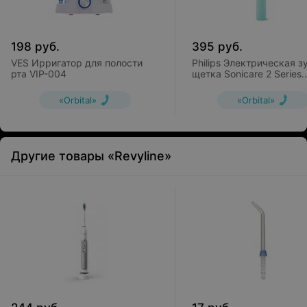
198
руб.
395
руб.
VES Ирригатор для полости
Philips Электрическая з
рта VIP-004
щетка Sonicare 2 Series
Plaque Control HX6212/9
«Orbital»
«Orbital»
Другие товары «Revyline»