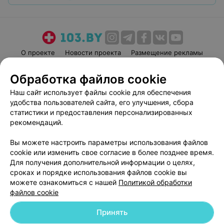
О проекте
Новости проекта
Размещение рекламы
Медицинский маркетинг
Публичный договор
Обработка файлов cookie
Пользовательское соглашение
Способы оплаты
Наш сайт использует файлы cookie для обеспечения
Вакансии
Партнеры
удобства пользователей сайта, его улучшения, сбора
Написать руководителю 103.by
статистики и предоставления персонализированных
рекомендаций.
Написать в поддержку
Персональные настройки cookie
Вы можете настроить параметры использования файлов
Обработка персональных данных
cookie или изменить свое согласие в более позднее время.
Для получения дополнительной информации о целях,
сроках и порядке использования файлов cookie вы
можете ознакомиться с нашей
Политикой обработки
файлов cookie
Принять
© 2026 ООО «Артокс Лаб», УНП 191700409
| 220012, Республика Беларусь,