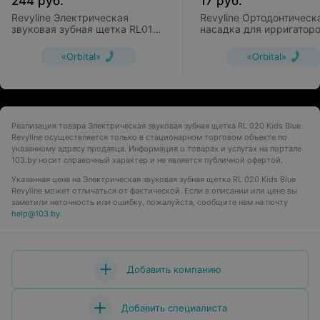
244
руб.
17
руб.
Revyline Электрическая
Revyline Ортодонтическ
звуковая зубная щетка RL010
насадка для ирригаторо
White
300/400/500/700
«Orbital»
«Orbital»
Реализация товара Электрическая звуковая зубная щетка RL 020 Kids Blue
Revyline осуществляется только в стационарном торговом объекте по
указанному адресу продавца. Информация о товарах и услугах на портале
103.by носит справочный характер и не является публичной офертой.
Указанная цена на Электрическая звуковая зубная щетка RL 020 Kids Blue
Revyline может отличаться от фактической. Если в описании или цене вы
заметили неточность или ошибку, пожалуйста, сообщите нам на почту
help@103.by
.
Добавить компанию
Добавить специалиста