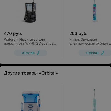
470
руб.
203
руб.
Waterpik Ирригатор для
Philips Звуковая
полости рта WP-672 Aquarius
электрическая зубная 
Professional black
Sonicare For Kids (HX632
«Orbital»
«Orbital»
Другие товары «Orbital»