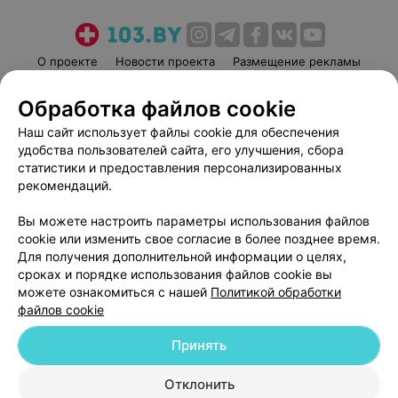
О проекте
Новости проекта
Размещение рекламы
Медицинский маркетинг
Публичный договор
Обработка файлов cookie
Пользовательское соглашение
Способы оплаты
Наш сайт использует файлы cookie для обеспечения
Вакансии
Партнеры
удобства пользователей сайта, его улучшения, сбора
Написать руководителю 103.by
статистики и предоставления персонализированных
рекомендаций.
Написать в поддержку
Персональные настройки cookie
Вы можете настроить параметры использования файлов
Обработка персональных данных
cookie или изменить свое согласие в более позднее время.
Для получения дополнительной информации о целях,
сроках и порядке использования файлов cookie вы
можете ознакомиться с нашей
Политикой обработки
файлов cookie
Принять
© 2026 ООО «Артокс Лаб», УНП 191700409
| 220012, Республика Беларусь,
г. Минск, улица Толбухина, 2, пом. 16 | help@103.by
Отклонить