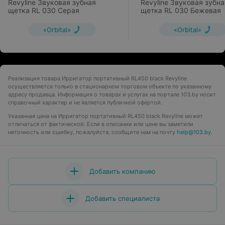
Revyline Звуковая зубная
Revyline Звуковая зубна
щетка RL 030 Серая
щетка RL 030 Бежевая
«Orbital»
«Orbital»
Реализация товара Ирригатор портативный RL450 black Revyline
осуществляется только в стационарном торговом объекте по указанному
адресу продавца. Информация о товарах и услугах на портале 103.by носит
справочный характер и не является публичной офертой.
Указанная цена на Ирригатор портативный RL450 black Revyline может
отличаться от фактической. Если в описании или цене вы заметили
неточность или ошибку, пожалуйста, сообщите нам на почту
help@103.by
.
Добавить компанию
Добавить специалиста