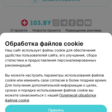
О проекте
Новости проекта
Размещение рекламы
Медицинский маркетинг
Публичный договор
Обработка файлов cookie
Пользовательское соглашение
Способы оплаты
Наш сайт использует файлы cookie для обеспечения
Вакансии
Партнеры
удобства пользователей сайта, его улучшения, сбора
Написать руководителю 103.by
статистики и предоставления персонализированных
рекомендаций.
Написать в поддержку
Персональные настройки cookie
Вы можете настроить параметры использования файлов
Обработка персональных данных
cookie или изменить свое согласие в более позднее время.
Для получения дополнительной информации о целях,
сроках и порядке использования файлов cookie вы
можете ознакомиться с нашей
Политикой обработки
файлов cookie
Принять