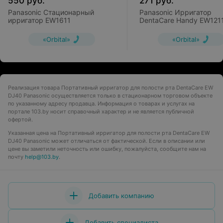
550
руб.
271
руб.
Panasonic Стационарный
Panasonic Ирригатор
ирригатор EW1611
DentaCare Handy EW121
«Orbital»
«Orbital»
Реализация товара Портативный ирригатор для полости рта DentaCare EW
DJ40 Panasonic осуществляется только в стационарном торговом объекте
по указанному адресу продавца. Информация о товарах и услугах на
портале 103.by носит справочный характер и не является публичной
офертой.
Указанная цена на Портативный ирригатор для полости рта DentaCare EW
DJ40 Panasonic может отличаться от фактической. Если в описании или
цене вы заметили неточность или ошибку, пожалуйста, сообщите нам на
почту
help@103.by
.
Добавить компанию
Добавить специалиста