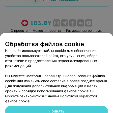
О проекте
Новости проекта
Размещение рекламы
Медицинский маркетинг
Публичный договор
Обработка файлов cookie
Пользовательское соглашение
Способы оплаты
Наш сайт использует файлы cookie для обеспечения
Вакансии
Партнеры
удобства пользователей сайта, его улучшения, сбора
Написать руководителю 103.by
статистики и предоставления персонализированных
рекомендаций.
Написать в поддержку
Персональные настройки cookie
Вы можете настроить параметры использования файлов
Обработка персональных данных
cookie или изменить свое согласие в более позднее время.
Для получения дополнительной информации о целях,
сроках и порядке использования файлов cookie вы
можете ознакомиться с нашей
Политикой обработки
файлов cookie
Принять