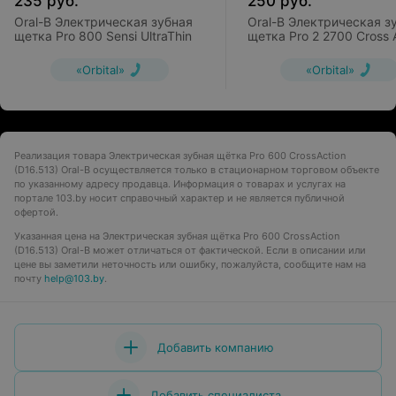
235
руб.
250
руб.
Oral-B Электрическая зубная
Oral-B Электрическая з
щетка Pro 800 Sensi UltraThin
щетка Pro 2 2700 Cross 
D501.524.2
«Orbital»
«Orbital»
Реализация товара Электрическая зубная щётка Pro 600 CrossAction
(D16.513) Oral-B осуществляется только в стационарном торговом объекте
по указанному адресу продавца. Информация о товарах и услугах на
портале 103.by носит справочный характер и не является публичной
офертой.
Указанная цена на Электрическая зубная щётка Pro 600 CrossAction
(D16.513) Oral-B может отличаться от фактической. Если в описании или
цене вы заметили неточность или ошибку, пожалуйста, сообщите нам на
почту
help@103.by
.
Добавить компанию
Добавить специалиста