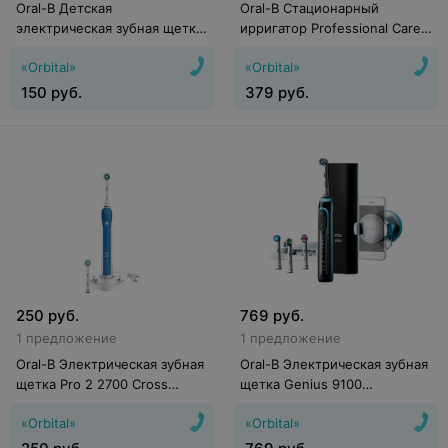
Oral-B Детская
Oral-B Стационарный
электрическая зубная щетка
ирригатор Professional Care
Vitality Kids Frozen (D12.513K)
8500 OxyJet MD20
«Orbital»
«Orbital»
150
руб.
379
руб.
250
руб.
769
руб.
1 предложение
1 предложение
Oral-B Электрическая зубная
Oral-B Электрическая зубная
щетка Pro 2 2700 Cross
щетка Genius 9100
Action D501.524.2
(D701.545.6XC)
«Orbital»
«Orbital»