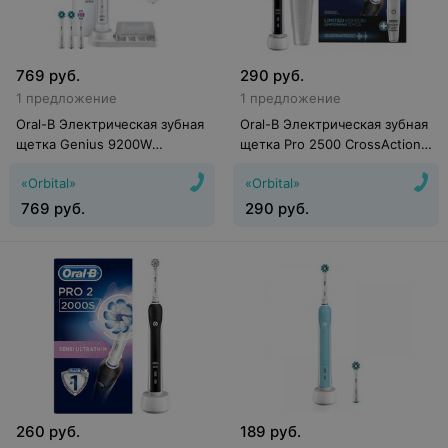
769
руб.
290
руб.
1 предложение
1 предложение
Oral-B Электрическая зубная
Oral-B Электрическая зубная
щетка Genius 9200W
щетка Pro 2500 CrossAction
D701.545.6XC (белая)
D501.513.2X
«Orbital»
«Orbital»
769
руб.
290
руб.
260
руб.
189
руб.