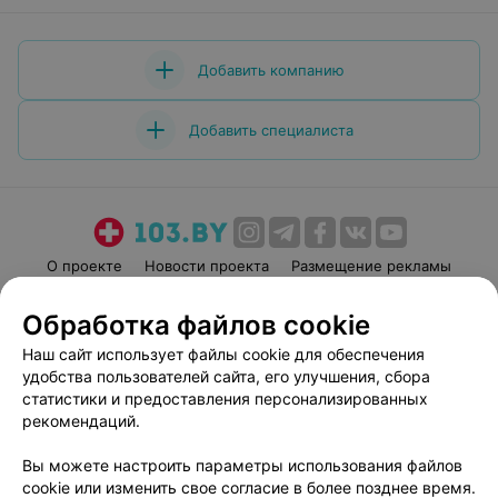
Добавить компанию
Добавить специалиста
О проекте
Новости проекта
Размещение рекламы
Медицинский маркетинг
Публичный договор
Обработка файлов cookie
Пользовательское соглашение
Способы оплаты
Наш сайт использует файлы cookie для обеспечения
Вакансии
Партнеры
удобства пользователей сайта, его улучшения, сбора
Написать руководителю 103.by
статистики и предоставления персонализированных
рекомендаций.
Написать в поддержку
Персональные настройки cookie
Вы можете настроить параметры использования файлов
Обработка персональных данных
cookie или изменить свое согласие в более позднее время.