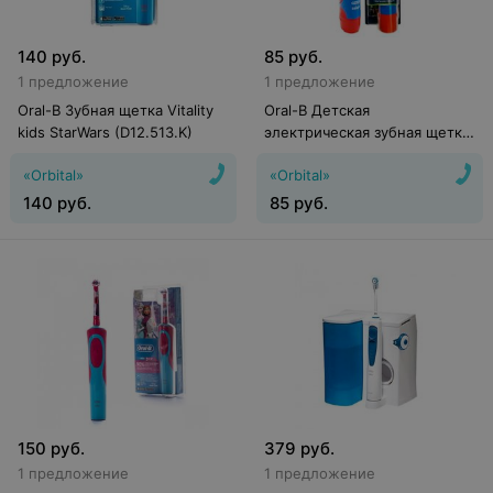
140
руб.
85
руб.
1 предложение
1 предложение
Oral-B Зубная щетка Vitality
Oral-B Детская
kids StarWars (D12.513.K)
электрическая зубная щетка
Stages Power Cars DB4.510.K
«Orbital»
«Orbital»
140
руб.
85
руб.
150
руб.
379
руб.
1 предложение
1 предложение