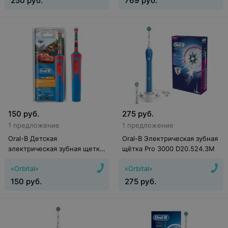
250
руб.
769
руб.
150
руб.
275
руб.
1 предложение
1 предложение
Oral-B Детская
Oral-B Электрическая зубная
электрическая зубная щетка
щётка Pro 3000 D20.524.3M
Vitality Kids Cars (D12.513.K)
«Orbital»
«Orbital»
150
руб.
275
руб.