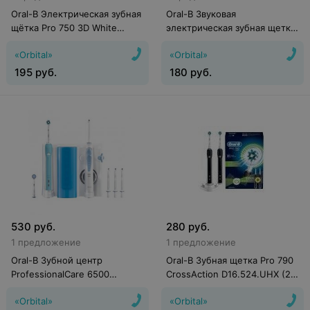
Oral-B Электрическая зубная
Oral-B Звуковая
щётка Pro 750 3D White
электрическая зубная щетка
D16.513.UX
Pulsonic Slim S15.513.2
«Orbital»
«Orbital»
195
руб.
180
руб.
530
руб.
280
руб.
1 предложение
1 предложение
Oral-B Зубной центр
Oral-B Зубная щетка Pro 790
ProfessionalCare 6500
CrossAction D16.524.UHX (2
WaterJet Center (OC16.525)
шт.)
«Orbital»
«Orbital»