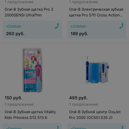
1 предложение
1 предложение
Oral-B Зубная щетка Pro 2
Oral-B Электрическая зубная
2000SENSI UltraThin
щетка Pro 570 Cross Action
(D16.524U)
«Orbital»
«Orbital»
260
руб.
189
руб.
150
руб.
495
руб.
1 предложение
1 предложение
Oral-B Зубная щетка Vitality
Oral-B Зубной центр OxyJet
Kids Princess D12.513.K
Pro 2000 (OC501.535.2)
«Orbital»
«Orbital»