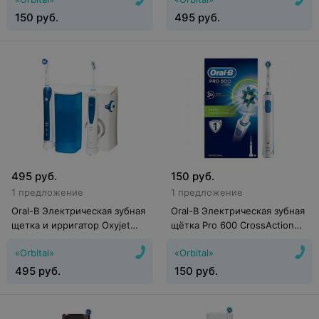
150
руб.
495
руб.
495
руб.
150
руб.
1 предложение
1 предложение
Oral-B Электрическая зубная
Oral-B Электрическая зубная
щетка и ирригатор Oxyjet
щётка Pro 600 CrossAction
Cleaning System + Pro 3000
(D16.513)
«Orbital»
«Orbital»
Toothbrush (OC20.535.3)
495
руб.
150
руб.