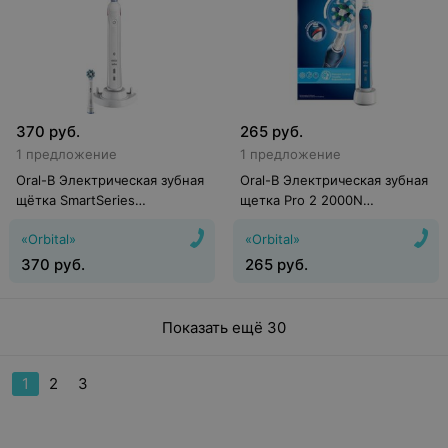
370
руб.
265
руб.
1 предложение
1 предложение
Oral-B Электрическая зубная
Oral-B Электрическая зубная
щётка SmartSeries
щетка Pro 2 2000N
CrossAction 4000
D501.513.2
«Orbital»
«Orbital»
(D21.525.3M)
370
руб.
265
руб.
Показать ещё 30
1
2
3