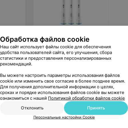
50
руб.
325
р
Обработка файлов cookie
Braun Насадки для зубной щетки
Philips
Наш сайт использует файлы cookie для обеспечения
OralB EB60 3 шт. Sensi Ultrathin
щетка 
удобства пользователей сайта, его улучшения, сбора
HX3212
«Orbital»
статистики и предоставления персонализированных
рекомендаций.
Вы можете настроить параметры использования файлов
cookie или изменить свое согласие в более позднее время.
Для получения дополнительной информации о целях,
сроках и порядке использования файлов cookie вы можете
ознакомиться с нашей
Политикой обработки файлов cookie
Отклонить
Принять
Персональные настройки Cookie