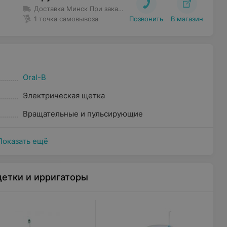
Доставка Минск
При заказе до 80 руб. доставка 5 руб.
Бес
1 точка самовывоза
Позвонить
В магазин
Oral-B
Электрическая щетка
Вращательные и пульсирующие
Показать ещё
етки и ирригаторы