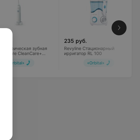
уб.
235
руб.
 Электрическая зубная
Revyline Стационарный
Sonicare CleanCare+
ирригатор RL 100
/03
«Orbital»
«Orbital»