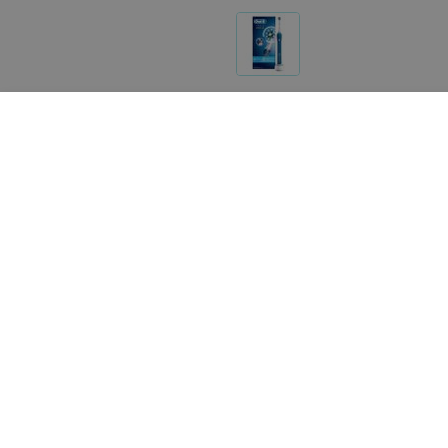
Другие товары «Orbital»
30
руб.
730
руб.
Waterpik Насадкащетка для
Braun Электрическая зу
ирригаторов TB100E
щетка Oral-B Genius 10
«Orbital»
«Orbital»