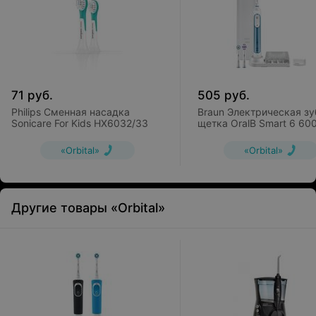
71
руб.
505
руб.
Philips Сменная насадка
Braun Электрическая зу
Sonicare For Kids HX6032/33
щетка OralB Smart 6 60
D700.525.5XP
«Orbital»
«Orbital»
Другие товары «Orbital»