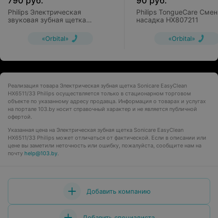
790
руб.
90
руб.
Philips Электрическая
Philips TongueCare Сме
звуковая зубная щетка
насадка HX807211
Sonicare DiamondClean
HX9342/02
«Orbital»
«Orbital»
Реализация товара Электрическая зубная щетка Sonicare EasyClean
HX6511/33 Philips осуществляется только в стационарном торговом
объекте по указанному адресу продавца. Информация о товарах и услугах
на портале 103.by носит справочный характер и не является публичной
офертой.
Указанная цена на Электрическая зубная щетка Sonicare EasyClean
HX6511/33 Philips может отличаться от фактической. Если в описании или
цене вы заметили неточность или ошибку, пожалуйста, сообщите нам на
почту
help@103.by
.
Добавить компанию
Добавить специалиста