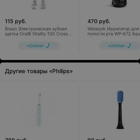
115
руб.
470
руб.
Braun Электрическая зубная
Waterpik Ирригатор для
щетка OralB Vitality 100 Cross
полости рта WP-672 Aqu
Action D100.413.1
Professional black
«Orbital»
«Orbital»
Другие товары «Philips»