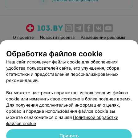
О проекте
Новости проекта
Размещение рекламы
Медицинский маркетинг
Публичный договор
Обработка файлов cookie
Пользовательское соглашение
Способы оплаты
Наш сайт использует файлы cookie для обеспечения
Вакансии
Партнеры
удобства пользователей сайта, его улучшения, сбора
Написать руководителю 103.by
статистики и предоставления персонализированных
рекомендаций.
Написать в поддержку
Персональные настройки cookie
Вы можете настроить параметры использования файлов
Обработка персональных данных
cookie или изменить свое согласие в более позднее время.
Для получения дополнительной информации о целях,
сроках и порядке использования файлов cookie вы
можете ознакомиться с нашей
Политикой обработки
файлов cookie
Принять