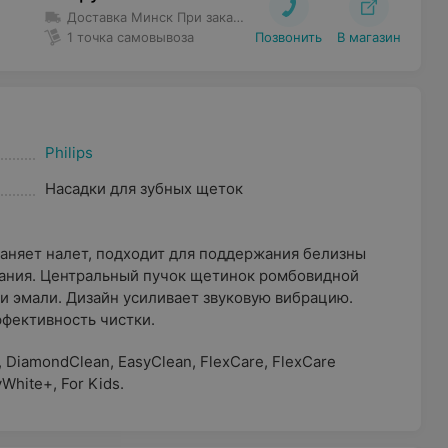
Доставка Минск
При заказе до 80 руб. доставка 5 руб.
Бес
1 точка самовывоза
Позвонить
В магазин
Philips
Насадки для зубных щеток
раняет налет, подходит для поддержания белизны
вания. Центральный пучок щетинок ромбовидной
и эмали. Дизайн усиливает звуковую вибрацию.
фективность чистки.
, DiamondClean, EasyClean, FlexCare, FlexCare
White+, For Kids.