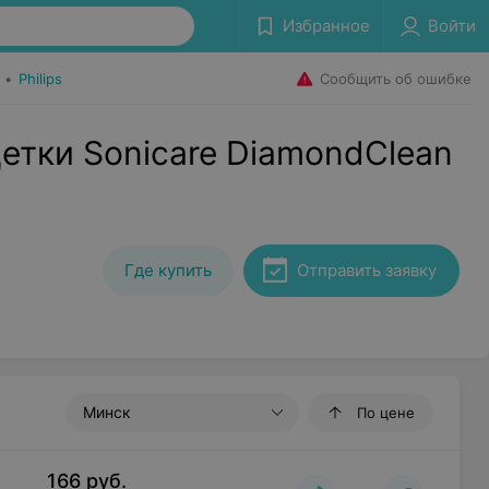
Избранное
Войти
Сообщить об ошибке
•
Philips
етки Sonicare DiamondClean
Где купить
Отправить заявку
Минск
По цене
166
руб.