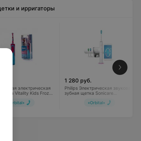
етки и ирригаторы
уб.
1 280
руб.
 Детская электрическая
Philips Электрическая звуковая
щетка Vitality Kids Frozen
зубная щетка Sonicare
3K)
DiamondClean Smart HX9903
«Orbital»
«Orbital»