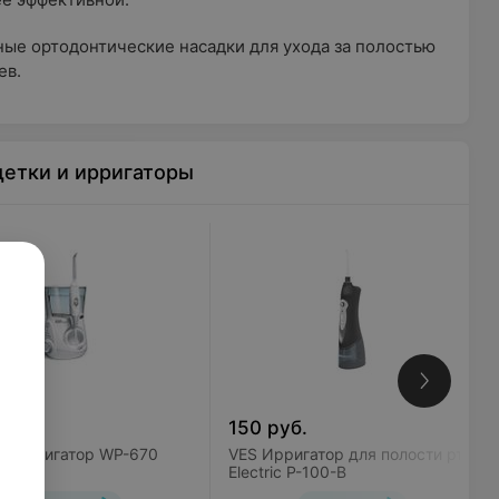
ые ортодонтические насадки для ухода за полостью
ев.
етки и ирригаторы
уб.
150
руб.
ik Ирригатор WP-670
VES Ирригатор для полости рта
s
Electric P-100-B