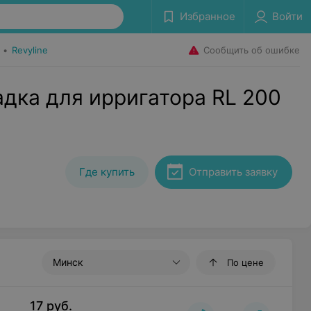
Избранное
Войти
Сообщить об ошибке
•
Revyline
дка для ирригатора RL 200
Где купить
Отправить заявку
Минск
По цене
17
руб.