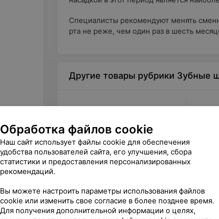
Специалиcты рекомендуют менять сменн
рта не реже, чем один раз в шесть месяц
Другие товары рубрики Зубные щ
Обработка файлов cookie
Наш сайт использует файлы cookie для обеспечения
удобства пользователей сайта, его улучшения, сбора
статистики и предоставления персонализированных
рекомендаций.
260
руб.
525
р
Вы можете настроить параметры использования файлов
Oral-B Набор зубных щеток Pro
Waterp
cookie или изменить свое согласие в более позднее время.
500 и Vitality Kids StarWars
Aquariu
Для получения дополнительной информации о целях,