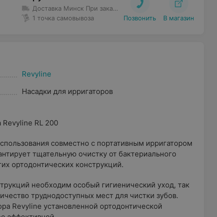
Доставка Минск
При заказе до 80 руб. доставка 5 руб.
Бес
1 точка самовывоза
Позвонить
В магазин
Revyline
Насадки для ирригаторов
 Revyline RL 200
использования совместно с портативным ирригатором
арантирует тщательную очистку от бактериального
угих ортодонтических конструкций.
трукций необходим особый гигиенический уход, так
личество труднодоступных мест для чистки зубов.
ора Revyline установленной ортодонтической
ее эффективной.