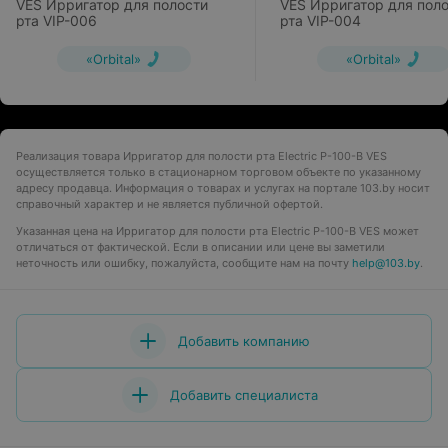
VES Ирригатор для полости
VES Ирригатор для пол
рта VIP-006
рта VIP-004
«Orbital»
«Orbital»
Реализация товара Ирригатор для полости рта Electric P-100-B VES
осуществляется только в стационарном торговом объекте по указанному
адресу продавца. Информация о товарах и услугах на портале 103.by носит
справочный характер и не является публичной офертой.
Указанная цена на Ирригатор для полости рта Electric P-100-B VES может
отличаться от фактической. Если в описании или цене вы заметили
неточность или ошибку, пожалуйста, сообщите нам на почту
help@103.by
.
Добавить компанию
Добавить специалиста