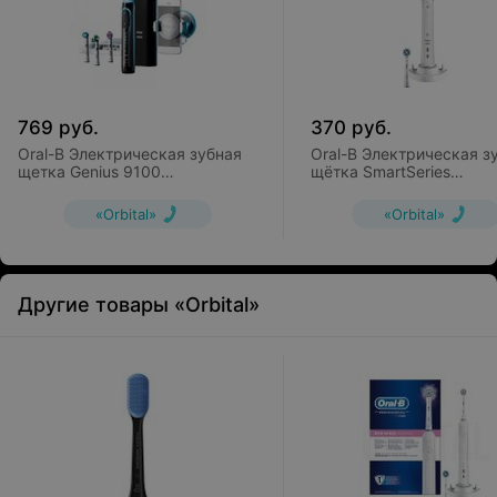
769
руб.
370
руб.
Oral-B Электрическая зубная
Oral-B Электрическая з
щетка Genius 9100
щётка SmartSeries
(D701.545.6XC)
CrossAction 4000
(D21.525.3M)
«Orbital»
«Orbital»
Другие товары «Orbital»