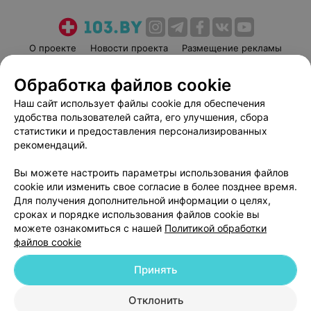
О проекте
Новости проекта
Размещение рекламы
Медицинский маркетинг
Публичный договор
Обработка файлов cookie
Пользовательское соглашение
Способы оплаты
Наш сайт использует файлы cookie для обеспечения
Вакансии
Партнеры
удобства пользователей сайта, его улучшения, сбора
Написать руководителю 103.by
статистики и предоставления персонализированных
рекомендаций.
Написать в поддержку
Персональные настройки cookie
Вы можете настроить параметры использования файлов
Обработка персональных данных
cookie или изменить свое согласие в более позднее время.
Для получения дополнительной информации о целях,
сроках и порядке использования файлов cookie вы
можете ознакомиться с нашей
Политикой обработки
файлов cookie
Принять
© 2026 ООО «Артокс Лаб», УНП 191700409
| 220012, Республика Беларусь,
г. Минск, улица Толбухина, 2, пом. 16 | help@103.by
Отклонить