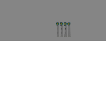
Другие товары «Orbital»
325
руб.
17
руб.