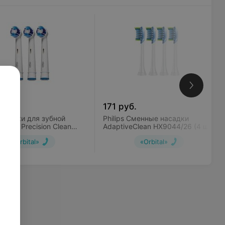
б.
171
руб.
Насадки для зубной
Philips Сменные насадки
ral-B Precision Clean
AdaptiveClean HX9044/26 (4 шт)
 шт)
«Orbital»
«Orbital»