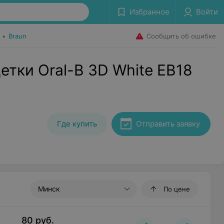
Избранное
Войти
Сообщить об ошибке
•
Braun
етки Oral-B 3D White EB18
Где купить
Отправить заявку
Минск
По цене
80
руб.