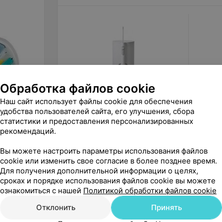
Обработка файлов cookie
Наш сайт использует файлы cookie для обеспечения
550
руб.
45
ру
удобства пользователей сайта, его улучшения, сбора
Panasonic Стационарный
Braun 
статистики и предоставления персонализированных
ирригатор EW1611
щетки O
рекомендаций.
EB20 (3
«Orbital»
Вы можете настроить параметры использования файлов
cookie или изменить свое согласие в более позднее время.
Для получения дополнительной информации о целях,
сроках и порядке использования файлов cookie вы можете
ознакомиться с нашей
Политикой обработки файлов cookie
Отклонить
Принять