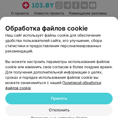
О проекте
Новости проекта
Размещение рекламы
Медицинский маркетинг
Публичный договор
Обработка файлов cookie
Пользовательское соглашение
Способы оплаты
Наш сайт использует файлы cookie для обеспечения
Вакансии
Партнеры
удобства пользователей сайта, его улучшения, сбора
Написать руководителю 103.by
статистики и предоставления персонализированных
Написать в поддержку
рекомендаций.
Персональные настройки cookie
Вы можете настроить параметры использования файлов
Обработка персональных данных
cookie или изменить свое согласие в более позднее время.
Для получения дополнительной информации о целях,
сроках и порядке использования файлов cookie вы
можете ознакомиться с нашей
Политикой обработки
файлов cookie
Принять
© 2026 ООО «Артокс Лаб», УНП 191700409
| 220012, Республика Беларусь,
г. Минск, улица Толбухина, 2, пом. 16 | help@103.by
Отклонить
Служба поддержки
+375 291212755