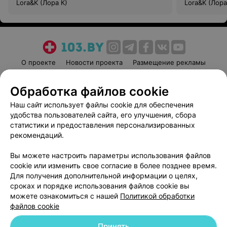
Lora&K (Лора К)
Lora&K (Лора
О проекте
Новости проекта
Размещение рекламы
Медицинский маркетинг
Публичный договор
Обработка файлов cookie
Пользовательское соглашение
Способы оплаты
Наш сайт использует файлы cookie для обеспечения
Вакансии
Партнеры
удобства пользователей сайта, его улучшения, сбора
Написать руководителю 103.by
статистики и предоставления персонализированных
Написать в поддержку
рекомендаций.
Персональные настройки cookie
Вы можете настроить параметры использования файлов
Обработка персональных данных
cookie или изменить свое согласие в более позднее время.
Для получения дополнительной информации о целях,
сроках и порядке использования файлов cookie вы
можете ознакомиться с нашей
Политикой обработки
файлов cookie
Принять