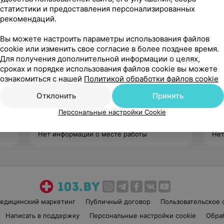
статистики и предоставления персонализированных
рекомендаций.
Вы можете настроить параметры использования файлов
cookie или изменить свое согласие в более позднее время.
Для получения дополнительной информации о целях,
сроках и порядке использования файлов cookie вы можете
Соловьева
ознакомиться с нашей
Политикой обработки файлов cookie
Елена Леонидовна
Нет отзывов
Отклонить
Принять
Стаж 4 года
•
Первая категория
Ста
Персональные настройки Cookie
Старшая медицинская сестра
Ста
Нет информации о месте работы
Нет
едицинский маркетинг
Публичный договор
Пользовательское 
Написать в поддержку
Персональные настройки cookie
Обра