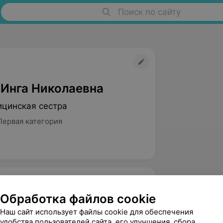
Поиск по сайту
 Инга Николаевна
цинская сестра
Первая категория
Обработка файлов cookie
тковая старшая медицинская сестра
Наш сайт использует файлы cookie для обеспечения
удобства пользователей сайта, его улучшения, сбора