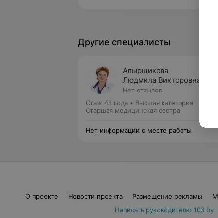
Другие специалисты
Алырщикова
Людмила Викторовна
Нет отзывов
Стаж 43 года
•
Высшая категория
Старшая медицинская сестра
Нет информации о месте работы
О проекте
Новости проекта
Размещение рекламы
М
Написать руководителю 103.by