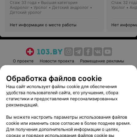
Стаж 33 года
•
Высшая категория
Стаж 32 год
Андролог • Уролог • Детский андролог •
Уролог • Ан
Детский уролог
Нет информации о месте работы
Нет информа
О проекте
Новости проекта
Размещение рекламы
Медицинский маркетинг
Публичный договор
Обработка файлов cookie
Пользовательское соглашение
Способы оплаты
Наш сайт использует файлы cookie для обеспечения
Вакансии
Партнеры
удобства пользователей сайта, его улучшения, сбора
Написать руководителю 103.by
статистики и предоставления персонализированных
Написать в поддержку
рекомендаций.
Персональные настройки cookie
Вы можете настроить параметры использования файлов
Обработка персональных данных
cookie или изменить свое согласие в более позднее время.
Для получения дополнительной информации о целях,
сроках и порядке использования файлов cookie вы