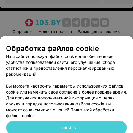
О проекте
Новости проекта
Размещение рекламы
Медицинский маркетинг
Публичный договор
Обработка файлов cookie
Пользовательское соглашение
Способы оплаты
Наш сайт использует файлы cookie для обеспечения
Вакансии
Партнеры
удобства пользователей сайта, его улучшения, сбора
Написать руководителю 103.by
статистики и предоставления персонализированных
Написать в поддержку
рекомендаций.
Персональные настройки cookie
Вы можете настроить параметры использования файлов
Обработка персональных данных
cookie или изменить свое согласие в более позднее время.
Для получения дополнительной информации о целях,
сроках и порядке использования файлов cookie вы
можете ознакомиться с нашей
Политикой обработки
файлов cookie
Принять
© 2026 ООО «Артокс Лаб», УНП 191700409
| 220012, Республика Беларусь,