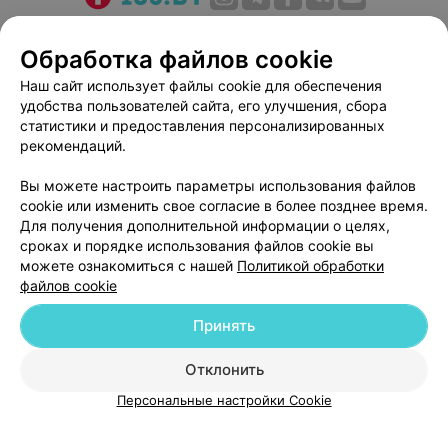
О проекте
Новости проекта
Размещение рекламы
Обработка файлов cookie
Медицинский маркетинг
Публичный договор
Пользовательское соглашение
Способы оплаты
Наш сайт использует файлы cookie для обеспечения
удобства пользователей сайта, его улучшения, сбора
Вакансии
Партнеры
статистики и предоставления персонализированных
Написать руководителю 103.by
рекомендаций.
Написать в поддержку
Вы можете настроить параметры использования файлов
Персональные настройки cookie
cookie или изменить свое согласие в более позднее время.
Обработка персональных данных
Для получения дополнительной информации о целях,
сроках и порядке использования файлов cookie вы
можете ознакомиться с нашей
Политикой обработки
файлов cookie
Принять
© 2026 ООО «Артокс Лаб», УНП 191700409
| 220012, Республика Беларусь,
Отклонить
г. Минск, улица Толбухина, 2, пом. 16 | help@103.by
Персональные настройки Cookie
Служба поддержки
+375 291212755