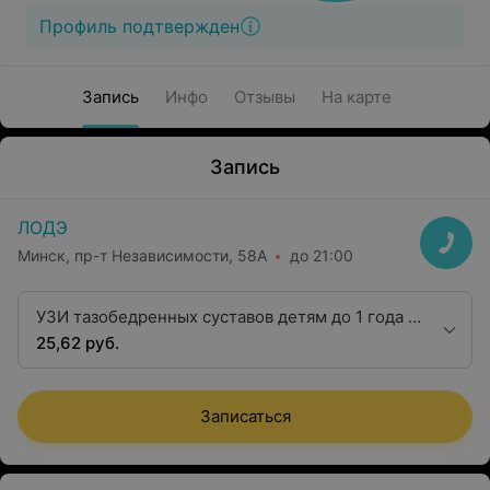
Профиль подтвержден
Запись
Инфо
Отзывы
На карте
Запись
ЛОДЭ
Минск, пр-т Независимости, 58А
до 21:00
УЗИ тазобедренных суставов детям до 1 года с
окружающими мягкими тканями (на приеме
25,62 руб.
ортопеда)
Записаться