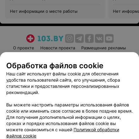
Нет информации о месте работы
Нет информа
О проекте
Новости проекта
Размещение рекламы
Медицинский маркетинг
Публичный договор
Обработка файлов cookie
Пользовательское соглашение
Способы оплаты
Наш сайт использует файлы cookie для обеспечения
Вакансии
Партнеры
удобства пользователей сайта, его улучшения, сбора
Написать руководителю 103.by
статистики и предоставления персонализированных
Написать в поддержку
рекомендаций.
Персональные настройки cookie
Вы можете настроить параметры использования файлов
Обработка персональных данных
cookie или изменить свое согласие в более позднее время.
Для получения дополнительной информации о целях,
сроках и порядке использования файлов cookie вы
можете ознакомиться с нашей
Политикой обработки
файлов cookie