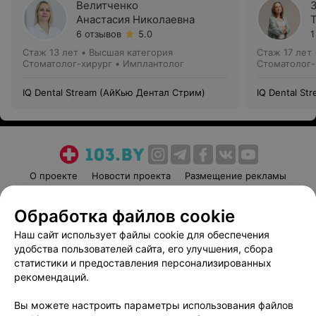
Велитченко
Анастасия Николаевна
6 отзывов
5.0
1
Стаж 13 лет
•
Высшая категория
Стаж 17 лет
Стоматолог-хирург • Имплантолог
Стоматолог-
IQ Dental Stream (АйКью Дентал Стрим)
IQ Dental St
О проекте
Новости проекта
Размещение рекламы
Медицинский маркетинг
Публичный договор
Обработка файлов cookie
Пользовательское соглашение
Способы оплаты
Наш сайт использует файлы cookie для обеспечения
Вакансии
Партнеры
удобства пользователей сайта, его улучшения, сбора
Написать руководителю 103.by
статистики и предоставления персонализированных
Написать в поддержку
рекомендаций.
Персональные настройки cookie
Вы можете настроить параметры использования файлов
Обработка персональных данных