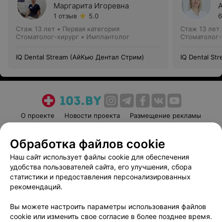
Маргарита Игоревна
1 отзыв
5.0
6
Стаж 13 лет
•
Первая категория
Стаж 13 лет
Стоматолог-хирург • Имплантолог
Стоматолог-
IQ Dental Stream (АйКью Дентал Стрим)
IQ Dental St
О проекте
Новости проекта
Размещение рекламы
Медицинский маркетинг
Публичный договор
Обработка файлов cookie
Пользовательское соглашение
Способы оплаты
Наш сайт использует файлы cookie для обеспечения
Вакансии
Партнеры
удобства пользователей сайта, его улучшения, сбора
Написать руководителю 103.by
статистики и предоставления персонализированных
Написать в поддержку
рекомендаций.
Персональные настройки cookie
Вы можете настроить параметры использования файлов
Обработка персональных данных
cookie или изменить свое согласие в более позднее время.