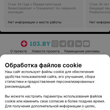
Стаж 34 года
•
Первая категория
Стаж 45 лет
Физиотерапевт • Специалист по лазерной
Кандидат ме
эпиляции
Реабилитоло
Нет информации о месте работы
Нет информа
О проекте
Новости проекта
Размещение рекламы
Медицинский маркетинг
Публичный договор
Обработка файлов cookie
Пользовательское соглашение
Способы оплаты
Наш сайт использует файлы cookie для обеспечения
Вакансии
Партнеры
удобства пользователей сайта, его улучшения, сбора
Написать руководителю 103.by
статистики и предоставления персонализированных
Написать в поддержку
рекомендаций.
Персональные настройки cookie
Вы можете настроить параметры использования файлов
Обработка персональных данных
cookie или изменить свое согласие в более позднее время.
Для получения дополнительной информации о целях,