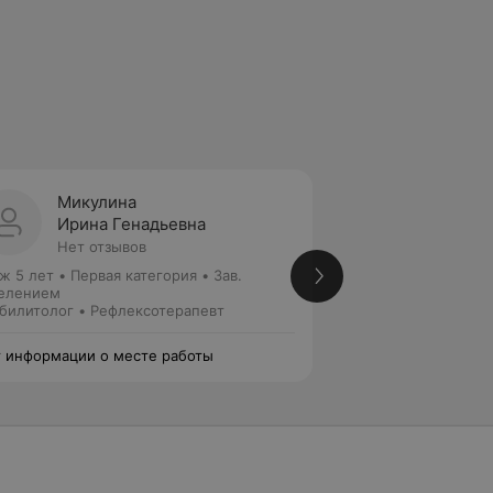
Микулина
Копат
Ирина Генадьевна
Терес
Нет отзывов
Нет от
ж 5 лет
•
Первая категория
•
Зав.
Стаж 45 лет
•
Выс
елением
Кандидат медицин
билитолог • Рефлексотерапевт
Реабилитолог • Ка
 информации о месте работы
Нет информации о