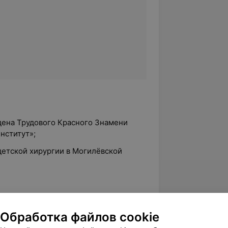
дена Трудового Красного Знамени
нститут»;
 детской хирургии в Могилёвской
БелМАПО» г. Минск:
Обработка файлов cookie
я и ортопедия»;