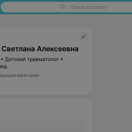
Поиск по сайту
 Светлана Алексеевна
 • Детский травматолог •
пед
Высшая категория