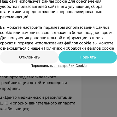
Наш сайт использует файлы cookie для обеспечения
удобства пользователей сайта, его улучшения, сбора
вами медицинской экспертизы в
статистики и предоставления персонализированных
рекомендаций.
я в детской неврологии»;
Вы можете настроить параметры использования файлов
авных и околосуставных переломов»;
cookie или изменить свое согласие в более позднее время.
Для получения дополнительной информации о целях,
игательных нарушениях».
сроках и порядке использования файлов cookie вы можете
ознакомиться с нашей
Политикой обработки файлов cookie
Отклонить
Принять
атолог экстренной помощи детского
Персональные настройки Cookie
 отделения УЗ «МГБСМП»;
атолог-ортопед «Могилёвского
 реабилитации детей-инвалидов и
 профиля»;
ом «Центр медицинской реабилитации
ЦНС и опорно-двигательного аппарата
кая больница»;