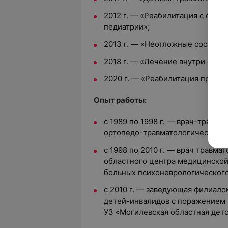
2012 г. — «Реабилитация с осно
педиатрии»;
2013 г. — «Неотложные состояни
2018 г. — «Лечение внутри суст
2020 г. — «Реабилитация при дв
Опыт работы:
с 1989 по 1998 г. — врач-травм
ортопедо-травматологического
с 1998 по 2010 г. — врач травм
областного центра медицинской
больных психоневрологического
с 2010 г. — заведующая филиал
детей-инвалидов с поражением 
УЗ «Могилевская областная детс