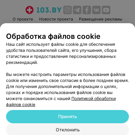
О проекте
Новости проекта
Размещение рекламы
Медицинский маркетинг
Публичный договор
Обработка файлов cookie
Пользовательское соглашение
Способы оплаты
Наш сайт использует файлы cookie для обеспечения
Вакансии
Партнеры
удобства пользователей сайта, его улучшения, сбора
Написать руководителю 103.by
статистики и предоставления персонализированных
Написать в поддержку
рекомендаций.
Персональные настройки cookie
Вы можете настроить параметры использования файлов
Обработка персональных данных
cookie или изменить свое согласие в более позднее время.
Для получения дополнительной информации о целях,
сроках и порядке использования файлов cookie вы
можете ознакомиться с нашей
Политикой обработки
файлов cookie
Принять
© 2026 ООО «Артокс Лаб», УНП 191700409
| 220012, Республика Беларусь,
г. Минск, улица Толбухина, 2, пом. 16 | help@103.by
Отклонить