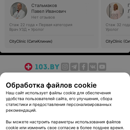
Стальмаков
Павел Иванович
Нет отзывов
Н
Стаж 22 года
•
Первая категория
Стаж 32 год
Врач УЗД • Уролог
Уролог
CityClinic (СитиКлиник)
CityClinic (
О проекте
Новости проекта
Размещение рекламы
Обработка файлов cookie
Медицинский маркетинг
Публичный договор
Пользовательское соглашение
Способы оплаты
Наш сайт использует файлы cookie для обеспечения
удобства пользователей сайта, его улучшения, сбора
Вакансии
Партнеры
статистики и предоставления персонализированных
Написать руководителю 103.by
рекомендаций.
Написать в поддержку
Вы можете настроить параметры использования файлов
Персональные настройки cookie
cookie или изменить свое согласие в более позднее время.