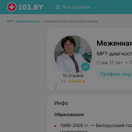
Все рубрики
МРТ надпочечников
•
Меженная Екатерина Васильевна
Меженная
МРТ-диагност
Стаж 17 лет • 
Профиль под
10 отзывов
4.8
Инфо
Образование
1999–2005 гг. — Белорусский г
университет