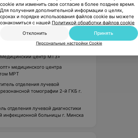
cookie или изменить свое согласие в более позднее время.
ского проекта «Изучение
Для получения дополнительной информации о целях,
ьно-значимых заболеваний человека
сроках и порядке использования файлов cookie вы можете
ностики, лечения и профилактики» в
ознакомиться с нашей
Политикой обработки файлов cookie
хнологии в медицине, разработка
ия нервно-мышечных и костно-
Отклонить
Принять
ации крупных суставов»
Персональные настройки Cookie
м магнитно-резонансной томографии
 «Медицинский центр МТЗ»
иопт» медицинского центра
етом МРТ
ститель отделения лучевой
резонансной томографии 2-й ГКБ г.
ель отделения лучевой диагностики
й инфекционной больницы г. Минска