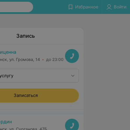
Избранное
Войти
Запись
иценна
нск, ул. Громова, 14
до 23:00
услугу
Записаться
ордин
нск, ул. Сурганова, 47Б