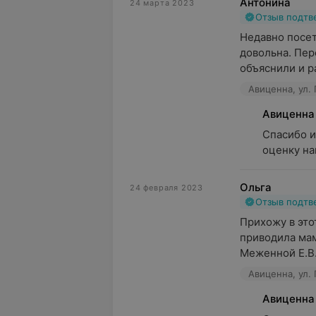
Антонина
24 марта 2023
Отзыв подт
Недавно посет
довольна. Пер
объяснили и ра
Авиценна, ул. 
Авиценна
Спасибо и
оценку на
Ольга
24 февраля 2023
Отзыв подт
Прихожу в этот
приводила мам
Меженной Е.В.,
Авиценна, ул. 
Авиценна