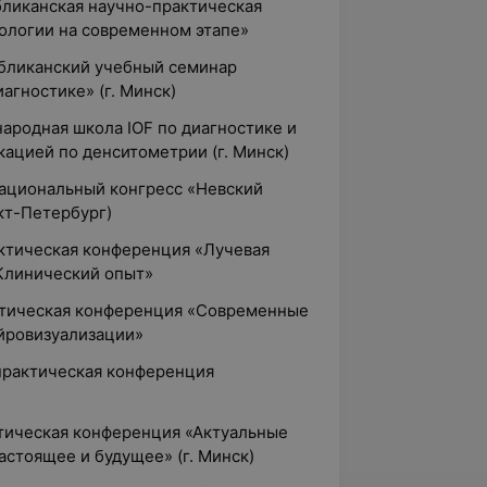
убликанская научно-практическая
ологии на современном этапе»
публиканский учебный семинар
агностике» (г. Минск)
народная школа IOF по диагностике и
ацией по денситометрии (г. Минск)
жнациональный конгресс «Невский
кт-Петербург)
актическая конференция «Лучевая
Клинический опыт»
актическая конференция «Современные
йровизуализации»
о-практическая конференция
ктическая конференция «Актуальные
астоящее и будущее» (г. Минск)