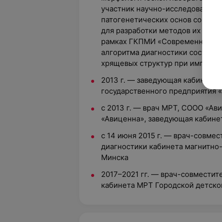
участник научно-исследователь
патогенетических основ социал
для разработки методов их диаг
рамках ГКПМИ «Современные те
алгоритма диагностики состоян
хрящевых структур при имплант
2013 г. — заведующая кабинето
государственного предприятия
с 2013 г. — врач МРТ, СООО «Ав
«Авиценна», заведующая кабин
с 14 июня 2015 г. — врач-совме
диагностики кабинета магнитно-
Минска
2017–2021 гг. — врач-совместит
кабинета МРТ Городской детско