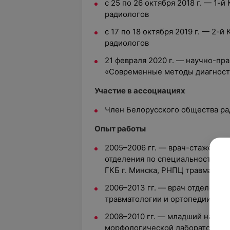
с 25 по 26 октября 2018 г. — 1-
радиологов
с 17 по 18 октября 2019 г. — 2-
радиологов
21 февраля 2020 г. — научно-пр
«Современные методы диагност
Участие в ассоциациях
Член Белорусского общества ра
Опыт работы
2005–2006 гг. — врач-стажер а
отделения по специальности «а
ГКБ г. Минска, РНПЦ травматоло
2006–2013 гг. — врач отделения
травматологии и ортопедии (МРТ
2008–2010 гг. — младший научны
морфологической лаборатории Р