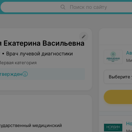
Поиск по сайту
 Екатерина Васильевна
Ав
 • Врач лучевой диагностики
Ми
Первая категория
твержден
Выберите 
Н
осударственный медицинский
Ми