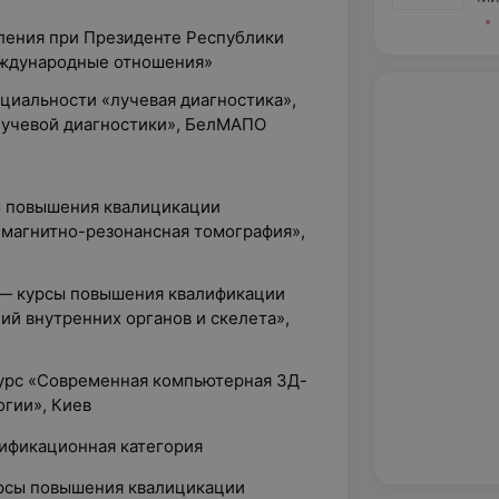
вления при Президенте Республики
еждународные отношения»
ециальности «лучевая диагностика»,
лучевой диагностики», БелМАПО
рсы повышения квалицикации
 магнитно-резонансная томография»,
г. — курсы повышения квалификации
ий внутренних органов и скелета»,
курс «Современная компьютерная 3Д-
огии», Киев
лификационная категория
курсы повышения квалицикации