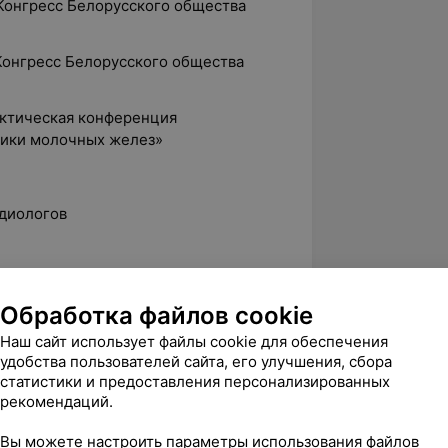
й Конгресс Белорусского общества
й Конгресс Белорусского общества
актическая конференция
ики молочных желез»
диологов
нестезиолого-реанимационного
нестезиология и реаниматология» 9
Обработка файлов cookie
гии и ортопедии
Наш сайт использует файлы cookie для обеспечения
удобства пользователей сайта, его улучшения, сбора
 лучевой диагностики РНПЦ
статистики и предоставления персонализированных
, РКТ, рентген)
рекомендаций.
й сотрудник (совместитель) клинико-
Вы можете настроить параметры использования файлов
НПЦ травматологии и ортопедии,