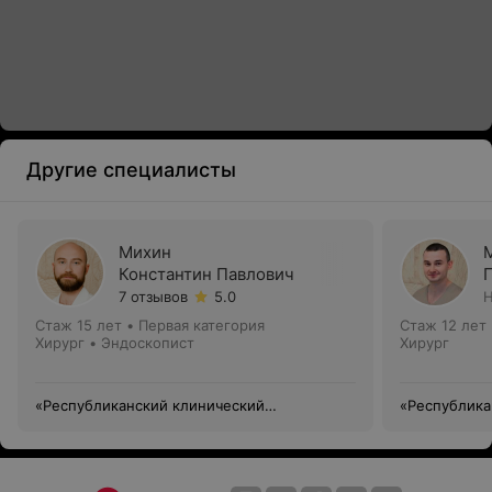
Другие специалисты
Михин
Константин Павлович
7 отзывов
5.0
Н
Стаж 15 лет
•
Первая категория
Стаж 12 лет
Хирург • Эндоскопист
Хирург
«Республиканский клинический
«Республика
медицинский центр» Управления делами
медицинский
Президента Республики Беларусь
Президента 