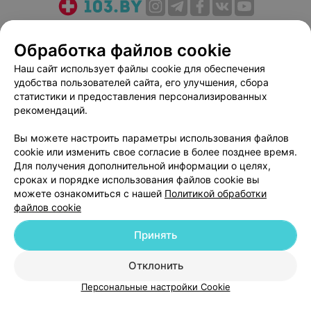
О проекте
Новости проекта
Размещение рекламы
Обработка файлов cookie
Медицинский маркетинг
Публичный договор
Пользовательское соглашение
Способы оплаты
Наш сайт использует файлы cookie для обеспечения
удобства пользователей сайта, его улучшения, сбора
Вакансии
Партнеры
статистики и предоставления персонализированных
Написать руководителю 103.by
рекомендаций.
Написать в поддержку
Вы можете настроить параметры использования файлов
Персональные настройки cookie
cookie или изменить свое согласие в более позднее время.
Обработка персональных данных
Для получения дополнительной информации о целях,
сроках и порядке использования файлов cookie вы
можете ознакомиться с нашей
Политикой обработки
файлов cookie
Принять
© 2026 ООО «Артокс Лаб», УНП 191700409
| 220012, Республика Беларусь,
Отклонить
г. Минск, улица Толбухина, 2, пом. 16 | help@103.by
Персональные настройки Cookie
Служба поддержки
+375 291212755