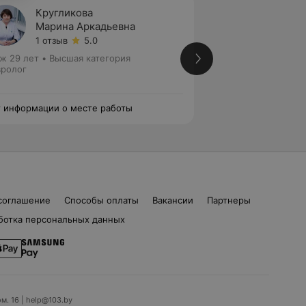
Кругликова
Добру
Марина Аркадьевна
Ольга
1 отзыв
5.0
Нет от
ж 29 лет
•
Высшая категория
Стаж 4 года
•
Высш
ролог
медицинских наук
Анестезиолог • Не
 информации о месте работы
Нет информации о
соглашение
Способы оплаты
Вакансии
Партнеры
ботка персональных данных
ом. 16 | help@103.by