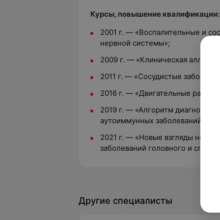
Курсы, повышение квалификации:
2001 г. — «Воспалительные и со
нервной системы»;
2009 г. — «Клиническая аллерго
2011 г. — «Сосудистые заболеван
2016 г. — «Двигательные расстр
2019 г. — «Алгоритм диагностик
аутоиммунных заболеваний нерв
2021 г. — «Новые взгляды на ди
заболеваний головного и спинно
Другие специалисты