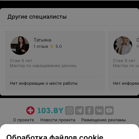
Другие специалисты
Татьяна
1 отзыв
5.0
Н
Стаж 6 лет
Стаж 6 лет
Мастер по наращиванию ресниц
Мастер по 
Нет информации о месте работы
Нет информа
О проекте
Новости проекта
Размещение рекламы
Медицинский маркетинг
Публичный договор
Обработка файлов cookie
Пользовательское соглашение
Способы оплаты