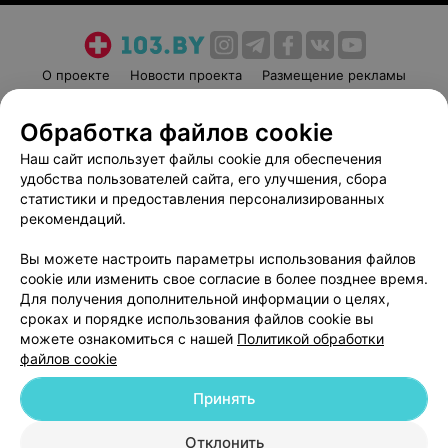
О проекте
Новости проекта
Размещение рекламы
Медицинский маркетинг
Публичный договор
Обработка файлов cookie
Пользовательское соглашение
Способы оплаты
Наш сайт использует файлы cookie для обеспечения
Вакансии
Партнеры
удобства пользователей сайта, его улучшения, сбора
Написать руководителю 103.by
статистики и предоставления персонализированных
Написать в поддержку
рекомендаций.
Персональные настройки cookie
Вы можете настроить параметры использования файлов
Обработка персональных данных
cookie или изменить свое согласие в более позднее время.
Для получения дополнительной информации о целях,
сроках и порядке использования файлов cookie вы
можете ознакомиться с нашей
Политикой обработки
файлов cookie
Принять
© 2026 ООО «Артокс Лаб», УНП 191700409
| 220012, Республика Беларусь,
г. Минск, улица Толбухина, 2, пом. 16 | help@103.by
Отклонить