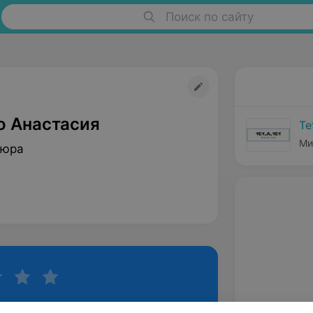
Поиск по сайту
о Анастасия
Te
Ми
кюра