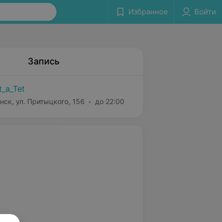
Избранное
Войти
Запись
t_a_Tet
нск, ул. Притыцкого, 156
до 22:00