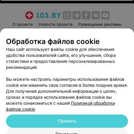
О проекте
Новости проекта
Размещение рекламы
Медицинский маркетинг
Публичный договор
Обработка файлов cookie
Пользовательское соглашение
Способы оплаты
Наш сайт использует файлы cookie для обеспечения
Вакансии
Партнеры
удобства пользователей сайта, его улучшения, сбора
Написать руководителю 103.by
статистики и предоставления персонализированных
Написать в поддержку
рекомендаций.
Персональные настройки cookie
Вы можете настроить параметры использования файлов
Обработка персональных данных
cookie или изменить свое согласие в более позднее время.
Для получения дополнительной информации о целях,
сроках и порядке использования файлов cookie вы
можете ознакомиться с нашей
Политикой обработки
файлов cookie
Принять
© 2026 ООО «Артокс Лаб», УНП 191700409
| 220012, Республика Беларусь,
г. Минск, улица Толбухина, 2, пом. 16 | help@103.by