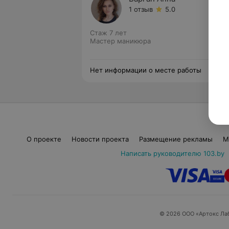
1 отзыв
5.0
Стаж 7 лет
Мастер маникюра
Нет информации о месте работы
О проекте
Новости проекта
Размещение рекламы
М
Написать руководителю 103.by
© 2026 ООО «Артокс Ла