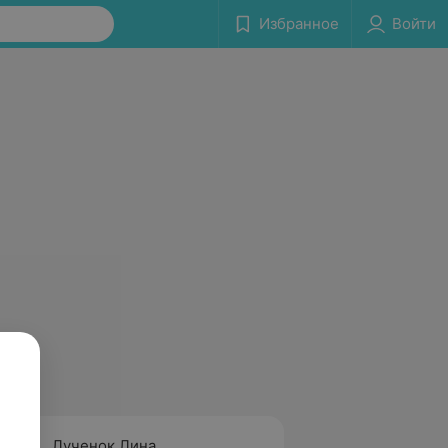
Избранное
Войти
Лученок Лина
Ефиме