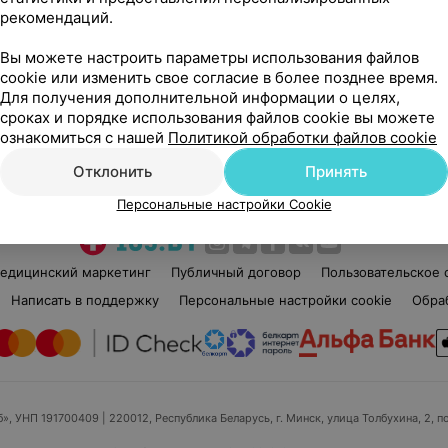
рекомендаций.
Нет отзывов
Вы можете настроить параметры использования файлов
Стаж 6 лет
Ста
cookie или изменить свое согласие в более позднее время.
Мастер маникюра и педикюра • Мастер по
Мас
Для получения дополнительной информации о целях,
восковой депиляции • Мастер маникюра •
Мастер педикюра
сроках и порядке использования файлов cookie вы можете
ознакомиться с нашей
Политикой обработки файлов cookie
Нет информации о месте работы
Нет
Отклонить
Принять
Персональные настройки Cookie
едицинский маркетинг
Публичный договор
Пользовательское 
Написать в поддержку
Персональные настройки cookie
Обра
б», УНП 191700409
| 220012, Республика Беларусь, г. Минск, улица Толбухина, 2, п