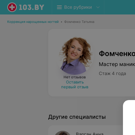
Все рубрики
Коррекция нарощенных ногтей
•
Фомченко Татьяна
Фомченко
Мастер мани
Стаж 4 года
Нет отзывов
Оставить
первый отзыв
Другие специалисты
Варган Анна